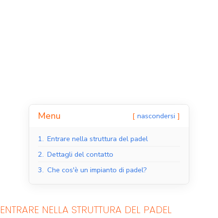
Menu
nascondersi
Campi da padel al
Campi da padel
1.
Entrare nella struttura del padel
coperto
all'aperto
2.
Dettagli del contatto
3.
Che cos'è un impianto di padel?
ENTRARE NELLA STRUTTURA DEL PADEL