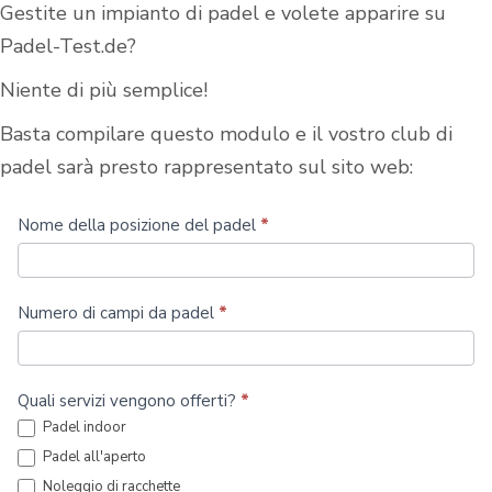
Gestite un impianto di padel e volete apparire su
Padel-Test.de?
Niente di più semplice!
Basta compilare questo modulo e il vostro club di
padel sarà presto rappresentato sul sito web:
Iscrizione
Nome della posizione del padel
*
al
Padel
Numero di campi da padel
*
Club
-
Quali servizi vengono offerti?
*
gratuita
Padel indoor
Padel all'aperto
Noleggio di racchette