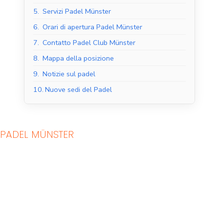
5.
Servizi Padel Münster
6.
Orari di apertura Padel Münster
7.
Contatto Padel Club Münster
8.
Mappa della posizione
9.
Notizie sul padel
10.
Nuove sedi del Padel
PADEL MÜNSTER
Campi da padel al
Campi da padel
coperto
all'aperto