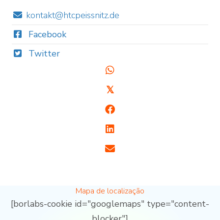
kontakt@htcpeissnitz.de
Facebook
Twitter
𝕏
Mapa de localização
[borlabs-cookie id="googlemaps" type="content-
blocker"]