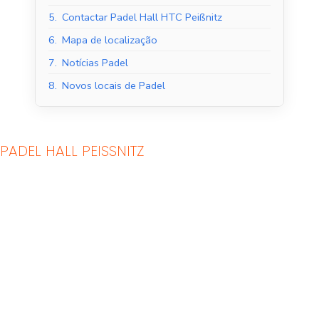
5.
Contactar Padel Hall HTC Peißnitz
6.
Mapa de localização
7.
Notícias Padel
8.
Novos locais de Padel
PADEL HALL PEISSNITZ
Tribunais de Padel
Quadras de Padel ao
Interior
ar livre