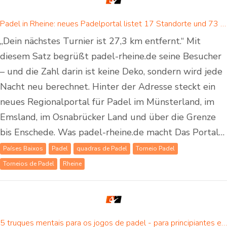
Padel in Rheine: neues Padelportal listet 17 Standorte und 73 Padel-Courts in Rheine und Umgebung
„Dein nächstes Turnier ist 27,3 km entfernt.“ Mit
diesem Satz begrüßt padel-rheine.de seine Besucher
– und die Zahl darin ist keine Deko, sondern wird jede
Nacht neu berechnet. Hinter der Adresse steckt ein
neues Regionalportal für Padel im Münsterland, im
Emsland, im Osnabrücker Land und über die Grenze
bis Enschede. Was padel-rheine.de macht Das Portal…
Países Baixos
Padel
quadras de Padel
Torneio Padel
Torneios de Padel
Rheine
5 truques mentais para os jogos de padel - para principiantes e jogadores avançados de padel