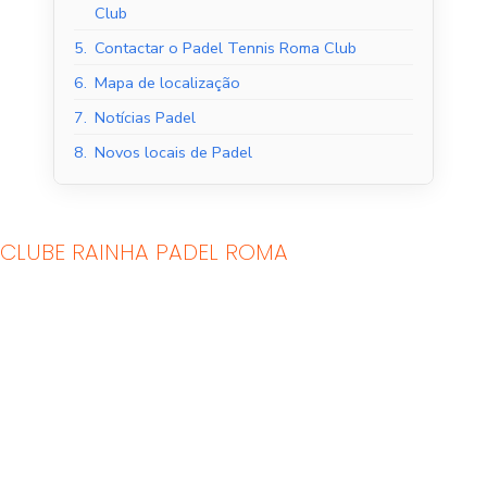
Club
5.
Contactar o Padel Tennis Roma Club
6.
Mapa de localização
7.
Notícias Padel
8.
Novos locais de Padel
CLUBE RAINHA PADEL ROMA
Tribunais de Padel
Quadras de Padel ao
Interior
ar livre