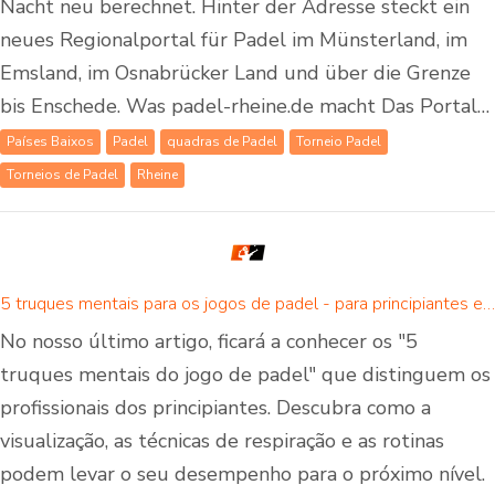
Nacht neu berechnet. Hinter der Adresse steckt ein
neues Regionalportal für Padel im Münsterland, im
Emsland, im Osnabrücker Land und über die Grenze
bis Enschede. Was padel-rheine.de macht Das Portal…
Países Baixos
Padel
quadras de Padel
Torneio Padel
Torneios de Padel
Rheine
5 truques mentais para os jogos de padel - para principiantes e jogadores avançados de padel
No nosso último artigo, ficará a conhecer os "5
truques mentais do jogo de padel" que distinguem os
profissionais dos principiantes. Descubra como a
visualização, as técnicas de respiração e as rotinas
podem levar o seu desempenho para o próximo nível.