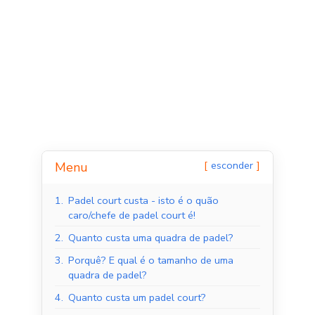
esconder
Menu
Tribunais de Padel
Quadras de Padel ao
1.
Padel court custa - isto é o quão
Interior
ar livre
caro/chefe de padel court é!
2.
Quanto custa uma quadra de padel?
3.
Porquê? E qual é o tamanho de uma
quadra de padel?
4.
Quanto custa um padel court?