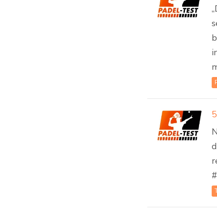
„
s
b
i
m
N
d
r
#