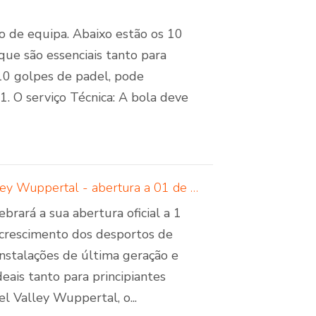
ho de equipa. Abaixo estão os 10
ue são essenciais tanto para
 10 golpes de padel, pode
1. O serviço Técnica: A bola deve
Padelcreations constrói campos de padel para Padel Valley Wuppertal - abertura a 01 de setembro de 2024
rará a sua abertura oficial a 1
 crescimento dos desportos de
nstalações de última geração e
eais tanto para principiantes
 Valley Wuppertal, o...