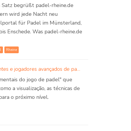
em Satz begrüßt padel-rheine.de
dern wird jede Nacht neu
lportal für Padel im Münsterland,
bis Enschede. Was padel-rheine.de
l
Rheine
5 truques mentais para os jogos de padel - para principiantes e jogadores avançados de padel
 mentais do jogo de padel" que
omo a visualização, as técnicas de
ara o próximo nível.