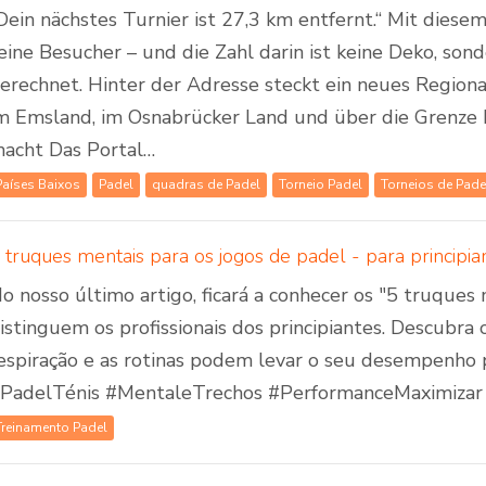
Dein nächstes Turnier ist 27,3 km entfernt.“ Mit dies
eine Besucher – und die Zahl darin ist keine Deko, son
erechnet. Hinter der Adresse steckt ein neues Regiona
m Emsland, im Osnabrücker Land und über die Grenze 
acht Das Portal…
Países Baixos
Padel
quadras de Padel
Torneio Padel
Torneios de Pade
o nosso último artigo, ficará a conhecer os "5 truques
istinguem os profissionais dos principiantes. Descubra c
espiração e as rotinas podem levar o seu desempenho p
PadelTénis #MentaleTrechos #PerformanceMaximizar
Treinamento Padel