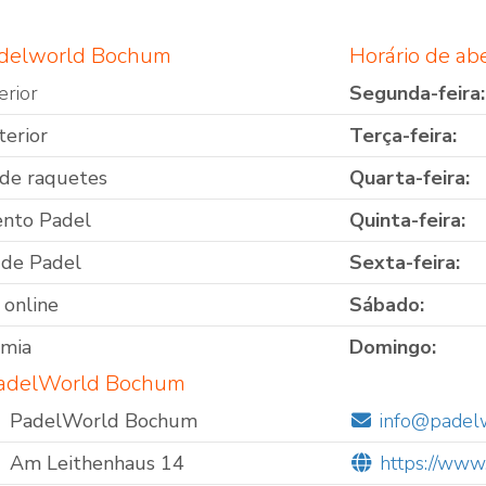
adelworld Bochum
Horário de a
erior
Segunda-feira:
terior
Terça-feira:
de raquetes
Quarta-feira:
nto Padel
Quinta-feira:
 de Padel
Sexta-feira:
 online
Sábado:
omia
Domingo:
PadelWorld Bochum
PadelWorld Bochum
info@padel
Am Leithenhaus 14
https://ww