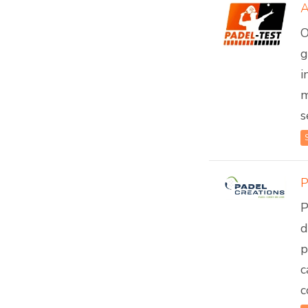
A
O
g
i
m
s
P
d
p
c
c