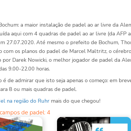
ochum: a maior instalação de padel ao ar livre da Al
Quadras de Padel ao
uída aqui com 4 quadras de padel ao ar livre (da AFP a
ar livre
 27.07.2020. Até mesmo o prefeito de Bochum, Thomas
 com os planos do padel de Marcel Maltritz, o cérebr
o por Darek Nowicki, o melhor jogador de padel da Ale
das 9.00-22.00 horas.
o é de admirar que isto seja apenas o começo: em breve
ara 8 ou mais quadras de padel.
el na região do Ruhr
mais do que chegou!
campos de padel: 4