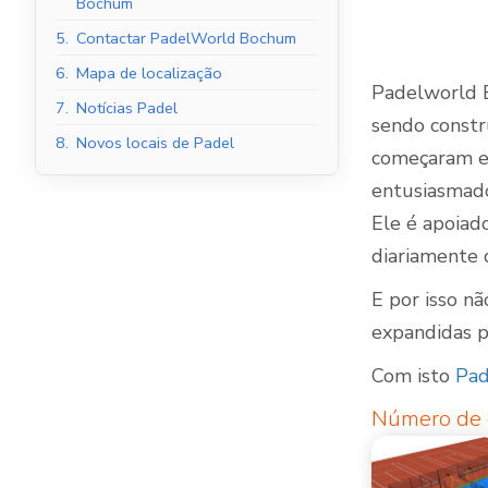
Bochum
5.
Contactar PadelWorld Bochum
6.
Mapa de localização
Padelworld B
Tribunais de Padel
7.
Notícias Padel
sendo constr
Interior
8.
Novos locais de Padel
começaram em
entusiasmado
Ele é apoiad
diariamente 
E por isso nã
expandidas p
Com isto
Pad
Número de 