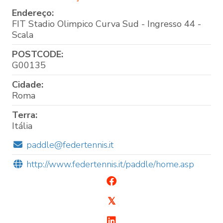
Endereço:
FIT Stadio Olimpico Curva Sud - Ingresso 44 -
Scala
POSTCODE:
G00135
Cidade:
Roma
Terra:
Itália
paddle@federtennis.it
http://www.federtennis.it/paddle/home.asp
𝕏