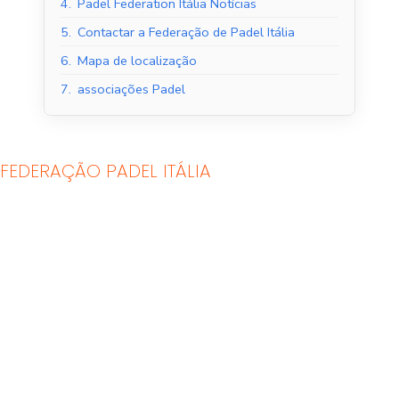
4.
Padel Federation Itália Notícias
5.
Contactar a Federação de Padel Itália
6.
Mapa de localização
7.
associações Padel
FEDERAÇÃO PADEL ITÁLIA
Tribunais de Padel
Quadras de Padel ao
Interior
ar livre