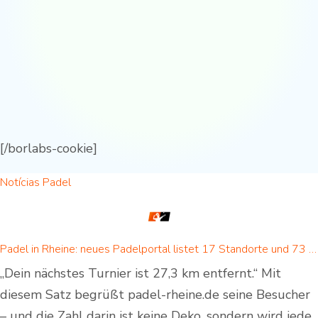
[/borlabs-cookie]
Notícias Padel
Padel in Rheine: neues Padelportal listet 17 Standorte und 73 Padel-Courts in Rheine und Umgebung
„Dein nächstes Turnier ist 27,3 km entfernt.“ Mit
diesem Satz begrüßt padel-rheine.de seine Besucher
– und die Zahl darin ist keine Deko, sondern wird jede