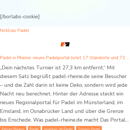
[/borlabs-cookie]
Notícias Padel
Padel in Rheine: neues Padelportal listet 17 Standorte und 73 Padel-Courts in Rheine und Umgebung
„Dein nächstes Turnier ist 27,3 km entfernt.“ Mit
diesem Satz begrüßt padel-rheine.de seine Besucher
– und die Zahl darin ist keine Deko, sondern wird jede
Nacht neu berechnet. Hinter der Adresse steckt ein
neues Regionalportal für Padel im Münsterland, im
Emsland, im Osnabrücker Land und über die Grenze
bis Enschede. Was padel-rheine.de macht Das Portal…
Países Baixos
Padel
quadras de Padel
Torneio Padel