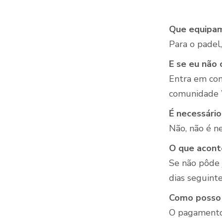
Que equipam
Para o padel
E se eu não 
Entra em con
comunidade
É necessári
Não, não é n
O que acont
Se não pôde 
dias seguinte
Como posso 
O pagamento 