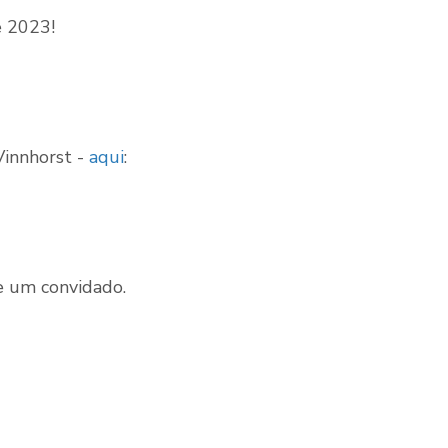
e 2023!
Vinnhorst -
aqui
:
e um convidado.