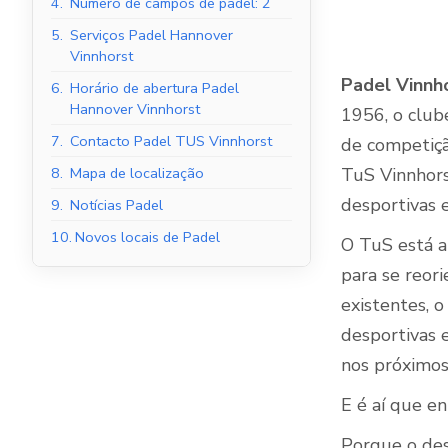
4.
Número de campos de padel: 2
5.
Serviços Padel Hannover
Vinnhorst
Padel Vinnh
6.
Horário de abertura Padel
Tribunais de Padel
Hannover Vinnhorst
1956, o club
Interior
7.
Contacto Padel TUS Vinnhorst
de competiçã
TuS Vinnhors
8.
Mapa de localização
desportivas e
9.
Notícias Padel
10.
Novos locais de Padel
O TuS está a
para se reor
existentes, 
desportivas e
nos próximos
E é aí que en
Porque o des