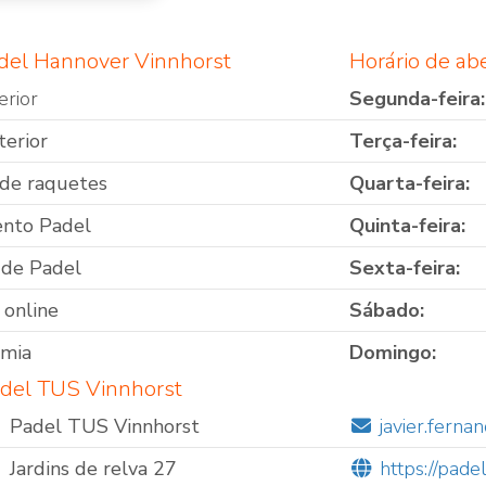
del Hannover Vinnhorst
Horário de ab
erior
Segunda-feira:
terior
Terça-feira:
de raquetes
Quarta-feira:
nto Padel
Quinta-feira:
 de Padel
Sexta-feira:
 online
Sábado:
omia
Domingo:
adel TUS Vinnhorst
Padel TUS Vinnhorst
javier.fern
Jardins de relva 27
https://pade