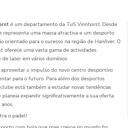
orst
é um departamento da TuS Vinnhorst. Desde
Quadras de Padel ao
e representa uma massa atractiva e um desporto
ar livre
o orientado para o sucesso na região de Hanôver. O
t oferece uma vasta gama de actividades
 de lazer em vários domínios.
 aproveitar o impulso do novo centro desportivo
ientar para o futuro. Para além dos desportos
o clube está também a estudar novas tendências
 planeia expandir significativamente a sua oferta
 anos.
tra o padel!
porto com bola que mais cresce no mundo foi