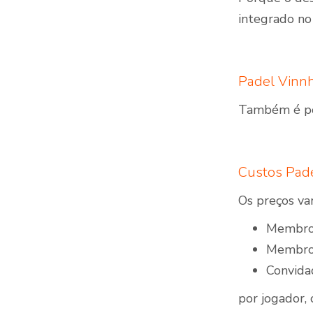
integrado n
Padel Vinnh
Também é pos
Custos Pade
Os preços va
Membro 
Membro 
Convida
por jogador,