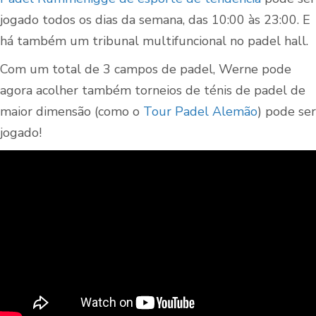
jogado todos os dias da semana, das 10:00 às 23:00. E
há também um tribunal multifuncional no padel hall.
Com um total de 3 campos de padel, Werne pode
agora acolher também torneios de ténis de padel de
maior dimensão (como o
Tour Padel Alemão
) pode ser
jogado!