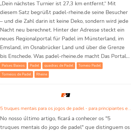
„Dein nächstes Turnier ist 27,3 km entfernt.“ Mit
diesem Satz begrüßt padel-rheine.de seine Besucher
– und die Zahl darin ist keine Deko, sondern wird jede
Nacht neu berechnet. Hinter der Adresse steckt ein
neues Regionalportal für Padel im Münsterland, im
Emsland, im Osnabrücker Land und über die Grenze
bis Enschede. Was padel-rheine.de macht Das Portal…
Países Baixos
Padel
quadras de Padel
Torneio Padel
Torneios de Padel
Rheine
5 truques mentais para os jogos de padel - para principiantes e jogadores avançados de padel
No nosso último artigo, ficará a conhecer os "5
truques mentais do jogo de padel" que distinguem os