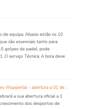
ho de equipa. Abaixo estão os 10
ue são essenciais tanto para
 10 golpes de padel, pode
1. O serviço Técnica: A bola deve
Padelcreations constrói campos de padel para Padel Valley Wuppertal - abertura a 01 de setembro de 2024
rará a sua abertura oficial a 1
 crescimento dos desportos de