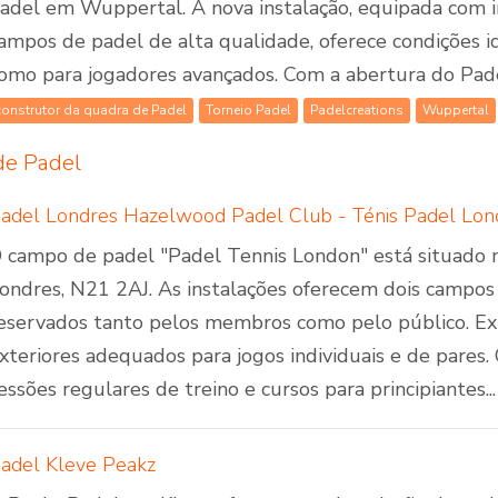
adel em Wuppertal. A nova instalação, equipada com i
ampos de padel de alta qualidade, oferece condições id
omo para jogadores avançados. Com a abertura do Padel
construtor da quadra de Padel
Torneio Padel
Padelcreations
Wuppertal
de Padel
adel Londres Hazelwood Padel Club - Ténis Padel Lon
 campo de padel "Padel Tennis London" está situado
ondres, N21 2AJ. As instalações oferecem dois campo
eservados tanto pelos membros como pelo público. Ex
xteriores adequados para jogos individuais e de pares
essões regulares de treino e cursos para principiantes...
adel Kleve Peakz