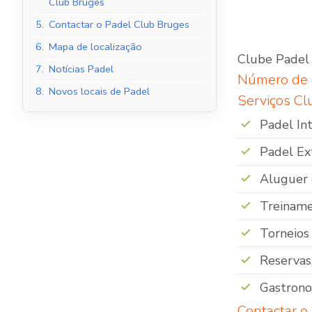
Club Bruges
5.
Contactar o Padel Club Bruges
6.
Mapa de localização
Clube Padel 
Tribunais de Padel
7.
Notícias Padel
Número de 
Interior
8.
Novos locais de Padel
Serviços Cl
Padel Int
Padel Ex
Aluguer 
Treiname
Torneios
Reservas
Gastron
Contactar o