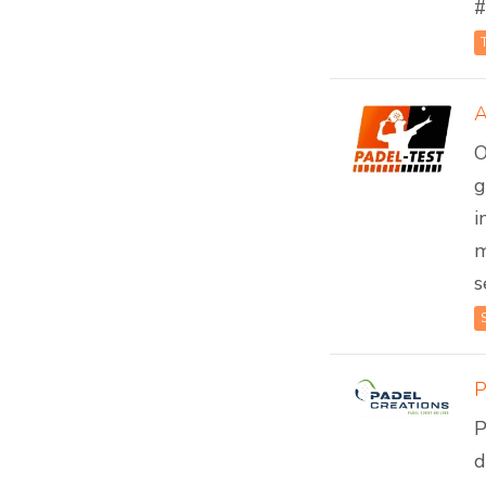
#
A
O
g
i
m
s
P
d