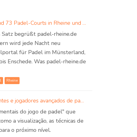
Padel in Rheine: neues Padelportal listet 17 Standorte und 73 Padel-Courts in Rheine und Umgebung
em Satz begrüßt padel-rheine.de
dern wird jede Nacht neu
lportal für Padel im Münsterland,
bis Enschede. Was padel-rheine.de
l
Rheine
5 truques mentais para os jogos de padel - para principiantes e jogadores avançados de padel
 mentais do jogo de padel" que
omo a visualização, as técnicas de
ara o próximo nível.