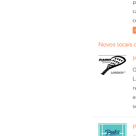
p
c
c
Novos locais 
P
O
L
r
e
s
P