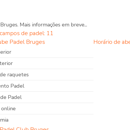
Bruges. Mais informações em breve...
Quadras de Padel ao
campos de padel: 11
ar livre
ube Padel Bruges
Horário de ab
erior
terior
de raquetes
nto Padel
 de Padel
 online
omia
 Padel Club Bruges