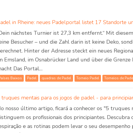
Dein nächstes Turnier ist 27,3 km entfernt.“ Mit dies
eine Besucher – und die Zahl darin ist keine Deko, son
erechnet. Hinter der Adresse steckt ein neues Regiona
m Emsland, im Osnabrücker Land und über die Grenze 
acht Das Portal…
Países Baixos
Padel
quadras de Padel
Torneio Padel
Torneios de Pade
o nosso último artigo, ficará a conhecer os "5 truques
istinguem os profissionais dos principiantes. Descubra c
espiração e as rotinas podem levar o seu desempenho p