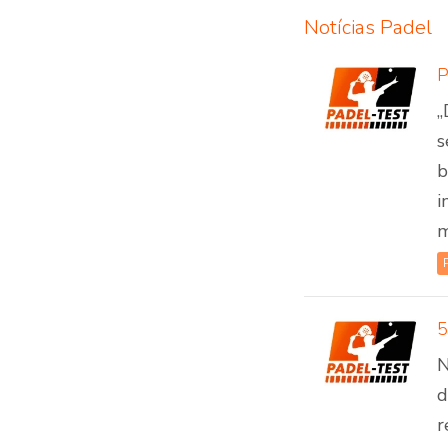
Notícias Padel
„
s
b
i
m
N
d
r