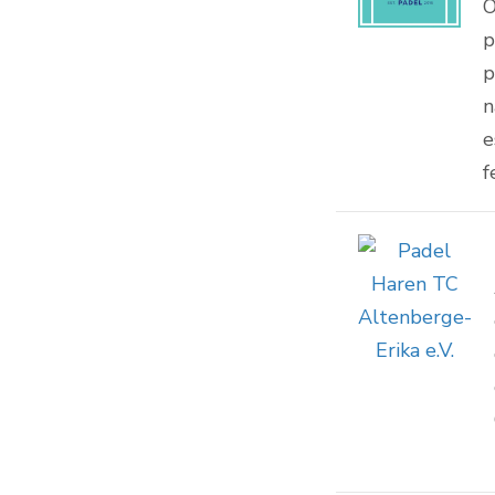
O
p
p
n
e
f