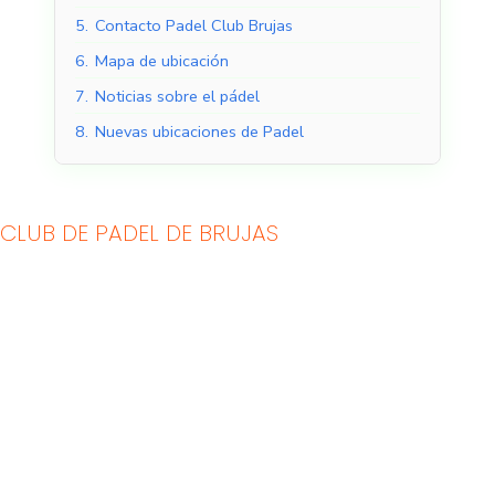
5.
Contacto Padel Club Brujas
6.
Mapa de ubicación
7.
Noticias sobre el pádel
8.
Nuevas ubicaciones de Padel
CLUB DE PADEL DE BRUJAS
Pistas de pádel
Pistas de pádel al aire
cubiertas
libre