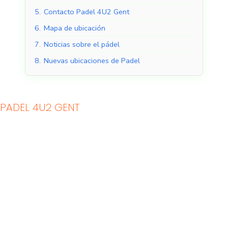
5.
Contacto Padel 4U2 Gent
6.
Mapa de ubicación
7.
Noticias sobre el pádel
8.
Nuevas ubicaciones de Padel
PADEL 4U2 GENT
Pistas de pádel
Pistas de pádel al aire
cubiertas
libre