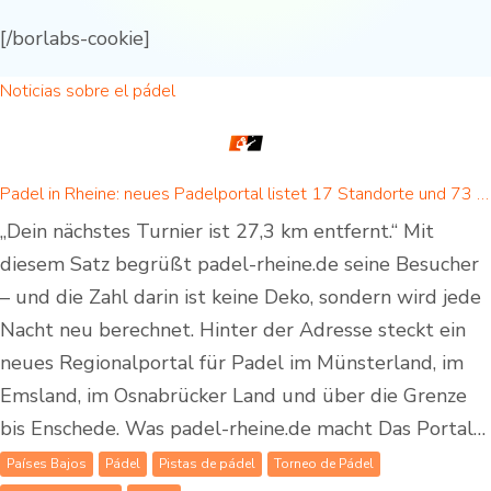
[/borlabs-cookie]
Noticias sobre el pádel
Padel in Rheine: neues Padelportal listet 17 Standorte und 73 Padel-Courts in Rheine und Umgebung
„Dein nächstes Turnier ist 27,3 km entfernt.“ Mit
diesem Satz begrüßt padel-rheine.de seine Besucher
– und die Zahl darin ist keine Deko, sondern wird jede
Nacht neu berechnet. Hinter der Adresse steckt ein
neues Regionalportal für Padel im Münsterland, im
Emsland, im Osnabrücker Land und über die Grenze
bis Enschede. Was padel-rheine.de macht Das Portal…
Países Bajos
Pádel
Pistas de pádel
Torneo de Pádel