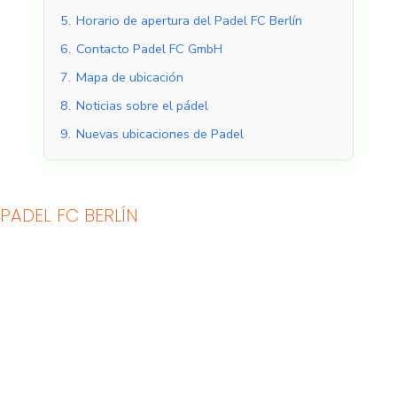
5.
Horario de apertura del Padel FC Berlín
6.
Contacto Padel FC GmbH
7.
Mapa de ubicación
8.
Noticias sobre el pádel
9.
Nuevas ubicaciones de Padel
PADEL FC BERLÍN
Pistas de pádel
Pistas de pádel al aire
cubiertas
libre