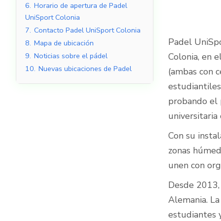
6.
Horario de apertura de Padel
UniSport Colonia
7.
Contacto Padel UniSport Colonia
Padel UniSpo
8.
Mapa de ubicación
Pistas de pádel
Colonia, en e
9.
Noticias sobre el pádel
cubiertas
10.
Nuevas ubicaciones de Padel
(ambas con cé
estudiantiles
probando el p
universitari
Con su insta
zonas húmedas
unen con orgu
Desde 2013, 
Alemania. La
estudiantes 