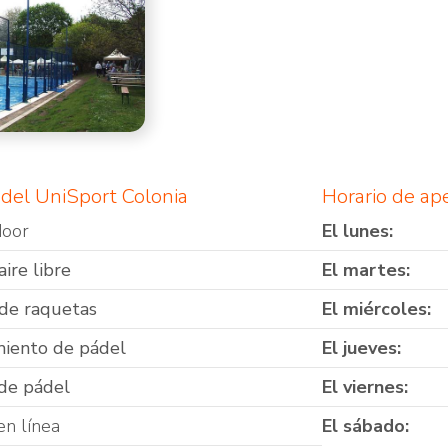
adel UniSport Colonia
Horario de ap
door
El lunes:
aire libre
El martes:
 de raquetas
El miércoles:
iento de pádel
El jueves:
de pádel
El viernes:
en línea
El sábado: