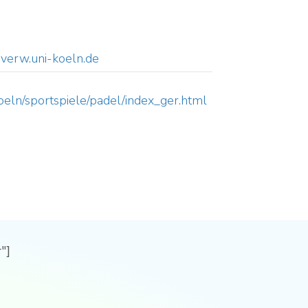
verw.uni-koeln.de
.koeln/sportspiele/padel/index_ger.html
"]