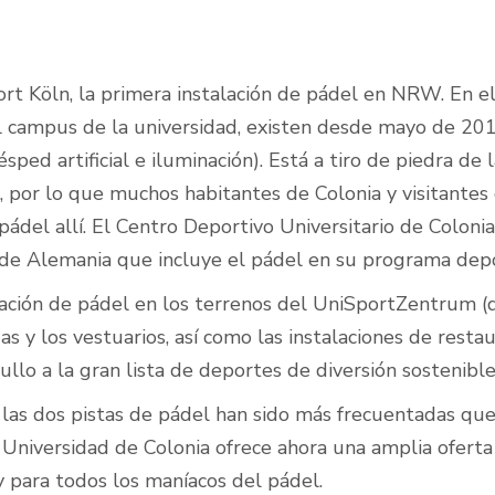
rt Köln, la primera instalación de pádel en NRW. En el 
Pistas de pádel al aire
l campus de la universidad, existen desde mayo de 2013
libre
sped artificial e iluminación). Está a tiro de piedra de l
, por lo que muchos habitantes de Colonia y visitantes
ádel allí. El Centro Deportivo Universitario de Colonia
a de Alemania que incluye el pádel en su programa depo
lación de pádel en los terrenos del UniSportZentrum 
 y los vestuarios, así como las instalaciones de restau
llo a la gran lista de deportes de diversión sostenible
las dos pistas de pádel han sido más frecuentadas que c
 Universidad de Colonia ofrece ahora una amplia oferta
y para todos los maníacos del pádel.