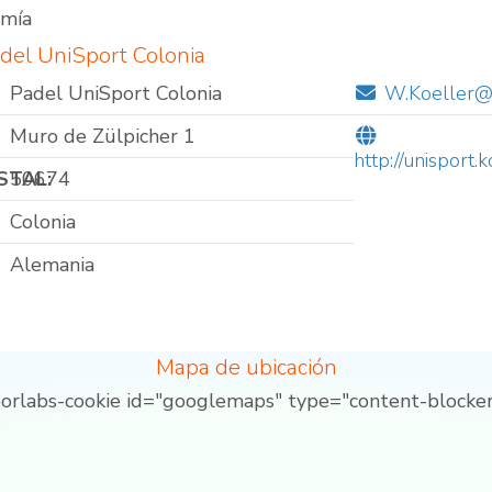
omía
del UniSport Colonia
Padel UniSport Colonia
W.Koeller@
Muro de Zülpicher 1
http://unisport
STAL:
50674
Colonia
Alemania
Mapa de ubicación
borlabs-cookie id="googlemaps" type="content-blocker