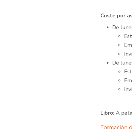
Coste por as
De lunes
Est
Emp
Inv
De lunes
Est
Emp
Inv
Libro:
A peti
Formación d