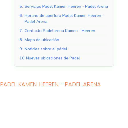
5.
Servicios Padel Kamen Heeren - Padel Arena
6.
Horario de apertura Padel Kamen Heeren -
Padel Arena
7.
Contacto Padelarena Kamen - Heeren
8.
Mapa de ubicación
9.
Noticias sobre el pádel
10.
Nuevas ubicaciones de Padel
PADEL KAMEN HEEREN - PADEL ARENA
Pistas de pádel
Pistas de pádel al aire
cubiertas
libre