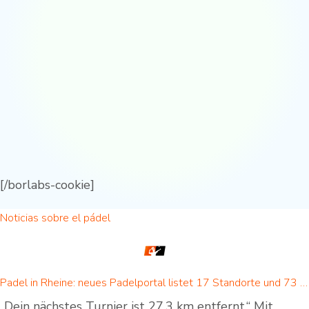
[/borlabs-cookie]
Noticias sobre el pádel
Padel in Rheine: neues Padelportal listet 17 Standorte und 73 Padel-Courts in Rheine und Umgebung
„Dein nächstes Turnier ist 27,3 km entfernt.“ Mit