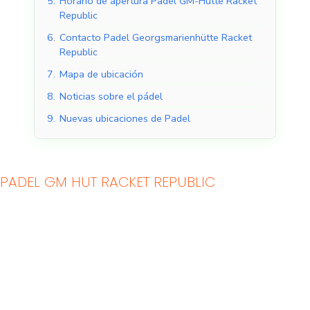
5.
Horario de apertura Padel GM-Hütte Racket
Republic
6.
Contacto Padel Georgsmarienhütte Racket
Republic
7.
Mapa de ubicación
8.
Noticias sobre el pádel
9.
Nuevas ubicaciones de Padel
PADEL GM HUT RACKET REPUBLIC
Pistas de pádel
Pistas de pádel al aire
cubiertas
libre