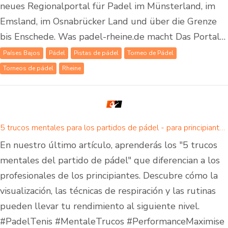
neues Regionalportal für Padel im Münsterland, im
Emsland, im Osnabrücker Land und über die Grenze
bis Enschede. Was padel-rheine.de macht Das Portal…
Países Bajos
Pádel
Pistas de pádel
Torneo de Pádel
Torneos de pádel
Rheine
5 trucos mentales para los partidos de pádel - para principiantes y avanzados
En nuestro último artículo, aprenderás los "5 trucos
mentales del partido de pádel" que diferencian a los
profesionales de los principiantes. Descubre cómo la
visualización, las técnicas de respiración y las rutinas
pueden llevar tu rendimiento al siguiente nivel.
#PadelTenis #MentaleTrucos #PerformanceMaximise