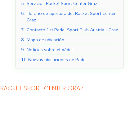
5.
Servicios Racket Sport Center Graz
6.
Horario de apertura del Racket Sport Center
Graz
7.
Contacto 1st Padel Sport Club Austria - Graz
8.
Mapa de ubicación
9.
Noticias sobre el pádel
10.
Nuevas ubicaciones de Padel
Pistas de pádel
Pistas de pádel al aire
RACKET SPORT CENTER GRAZ
cubiertas
libre