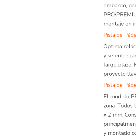
embargo, par
PRO/PREMIUM)
montaje en i
Pista de Pá
Óptima relac
y se entregan
largo plazo.
proyecto lla
Pista de Pá
El modelo PR
zona. Todos l
x 2 mm. Cons
principalmen
y montado co