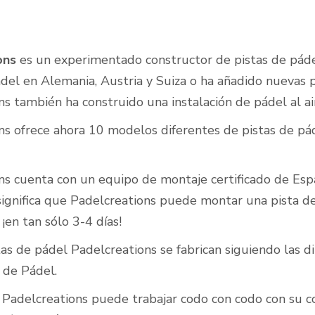
ons
es un experimentado constructor de pistas de páde
Pistas de pádel al aire
ádel en Alemania, Austria y Suiza o ha añadido nuevas p
libre
s también ha construido una instalación de pádel al ai
ns ofrece ahora 10 modelos diferentes de pistas de pád
ns cuenta con un equipo de montaje certificado de Esp
 significa que Padelcreations puede montar una pista 
 ¡en tan sólo 3-4 días!
tas de pádel Padelcreations se fabrican siguiendo las di
 de Pádel.
 Padelcreations puede trabajar codo con codo con su co