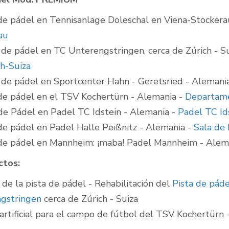
 de pádel en Tennisanlage Doleschal en Viena-Stockera
au
 de pádel en TC Unterengstringen, cerca de Zúrich - S
ch-Suiza
s de pádel en Sportcenter Hahn - Geretsried - Alemani
 de pádel en el TSV Kochertürn - Alemania -
Departame
 de Pádel en Padel TC Idstein - Alemania -
Padel TC Id
 de pádel en Padel Halle Peißnitz - Alemania -
Sala de 
 de pádel en Mannheim: ¡maba! Padel Mannheim - Alem
ctos:
de la pista de pádel - Rehabilitación del
Pista de páde
gstringen
cerca de Zúrich - Suiza
artificial para el campo de fútbol del TSV Kochertürn 