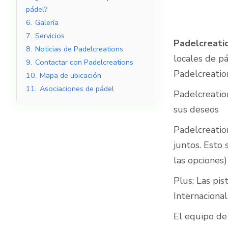
pádel?
6.
Galería
7.
Servicios
Padelcreati
8.
Noticias de Padelcreations
Pistas de pádel
locales de p
cubiertas
9.
Contactar con Padelcreations
Padelcreation
10.
Mapa de ubicación
11.
Asociaciones de pádel
Padelcreatio
sus deseos
Padelcreatio
juntos. Esto
las opciones)
Plus: Las pis
Internacional
El equipo de