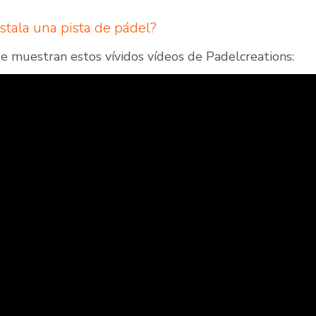
stala una pista de pádel?
ue muestran estos vívidos vídeos de Padelcreations: