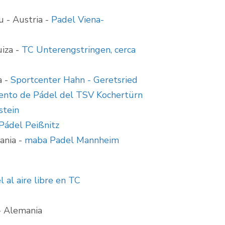
u - Austria -
Padel Viena-
uiza -
TC Unterengstringen, cerca
a -
Sportcenter Hahn - Geretsried
nto de Pádel del TSV Kochertürn
stein
Pádel Peißnitz
ania -
maba Padel Mannheim
l al aire libre en TC
- Alemania