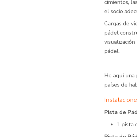
cimientos, la
el socio adec
Cargas de vie
pádel constru
visualizació
pádel.
He aquí una 
países de ha
Instalacione
Pista de Pá
1 pista
Pista de Pá