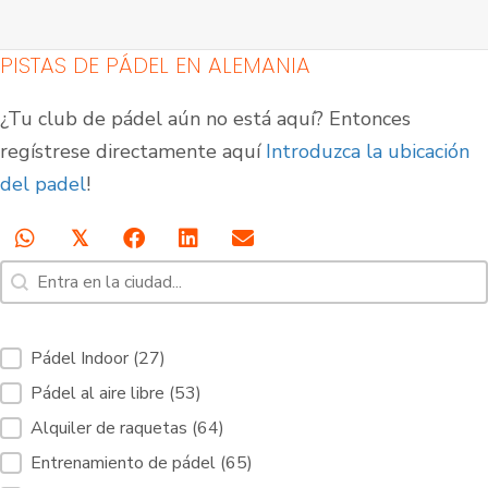
PISTAS DE PÁDEL EN ALEMANIA
¿Tu club de pádel aún no está aquí? Entonces
regístrese directamente aquí
Introduzca la ubicación
del padel
!
𝕏
Búsqueda [7]
Buscar contenido
Pistas de pádel
Pistas de pádel al aire
cubiertas
libre
Servicios de filtrado Pistas de pádel [10]
Pádel Indoor
(27)
Pádel al aire libre
(53)
Alquiler de raquetas
(64)
Entrenamiento de pádel
(65)