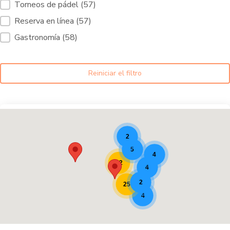
Torneos de pádel
(57)
Reserva en línea
(57)
Gastronomía
(58)
Reiniciar el filtro
Lugares de pádel [9]
2
5
4
22
4
2
25
4