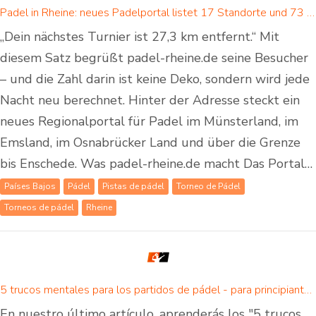
Padel in Rheine: neues Padelportal listet 17 Standorte und 73 Padel-Courts in Rheine und Umgebung
„Dein nächstes Turnier ist 27,3 km entfernt.“ Mit
diesem Satz begrüßt padel-rheine.de seine Besucher
– und die Zahl darin ist keine Deko, sondern wird jede
Nacht neu berechnet. Hinter der Adresse steckt ein
neues Regionalportal für Padel im Münsterland, im
Emsland, im Osnabrücker Land und über die Grenze
bis Enschede. Was padel-rheine.de macht Das Portal…
Países Bajos
Pádel
Pistas de pádel
Torneo de Pádel
Torneos de pádel
Rheine
5 trucos mentales para los partidos de pádel - para principiantes y avanzados
En nuestro último artículo, aprenderás los "5 trucos