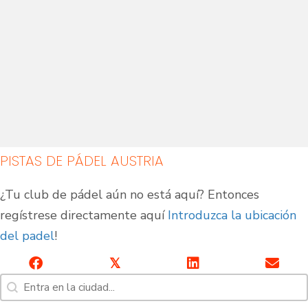
PISTAS DE PÁDEL AUSTRIA
Pistas de pádel
Pistas de pádel al aire
¿Tu club de pádel aún no está aquí? Entonces
cubiertas
libre
regístrese directamente aquí
Introduzca la ubicación
del padel
!
𝕏
Búsqueda [7]
Buscar contenido