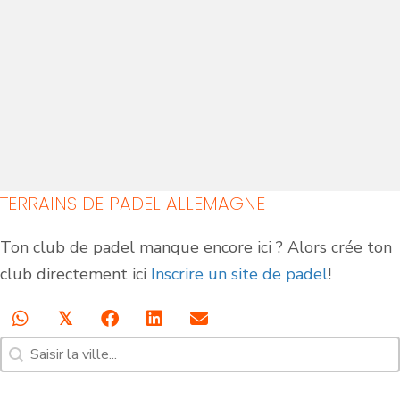
TERRAINS DE PADEL ALLEMAGNE
Ton club de padel manque encore ici ? Alors crée ton
Courts de padel en
Courts de padel en
club directement ici
Inscrire un site de padel
!
salle
extérieur
𝕏
Recherche [7]
Rechercher