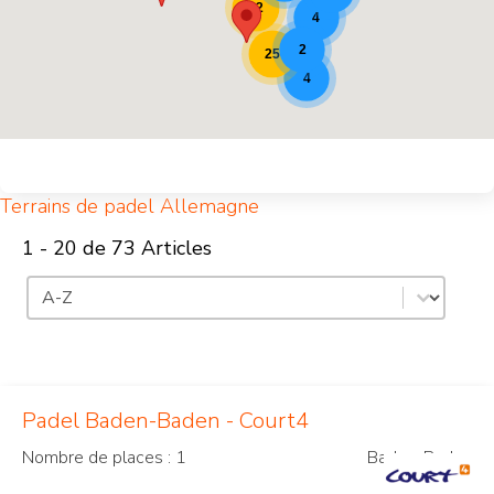
22
4
2
25
4
Terrains de padel Allemagne
1 - 20 de 73 Articles
Triage
Trier le contenu
Padel Baden-Baden - Court4
Nombre de places : 1
Baden-Baden