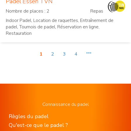
Padel Essen TVN
Nombre de places : 2
Repas
Indoor Padel, Location de raquettes, Entraînement de
padel, Tournois de padel, Réservation en ligne,
Restauration
1
2
3
4
"""
Connaissance du padel
Règles du padel
Qu'est-ce que le padel ?