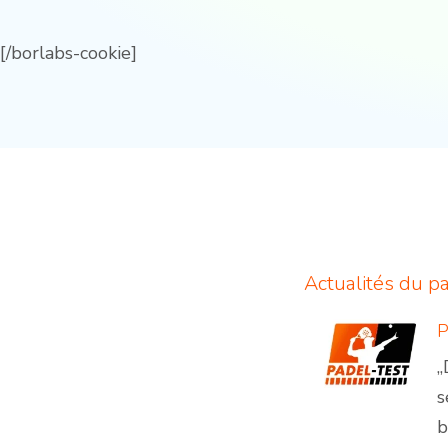
[/borlabs-cookie]
Actualités du p
„
s
b