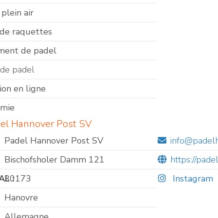
plein air
 de raquettes
ment de padel
 de padel
ion en ligne
omie
del Hannover Post SV
Padel Hannover Post SV
info@padel
Bischofsholer Damm 121
https://pade
L :
30173
Instagram
Hanovre
Allemagne