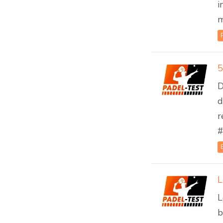
i
m
D
d
r
#
L
L
b