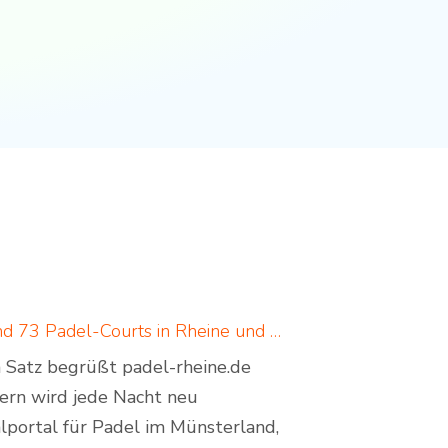
Padel in Rheine: neues Padelportal listet 17 Standorte und 73 Padel-Courts in Rheine und Umgebung
em Satz begrüßt padel-rheine.de
dern wird jede Nacht neu
lportal für Padel im Münsterland,