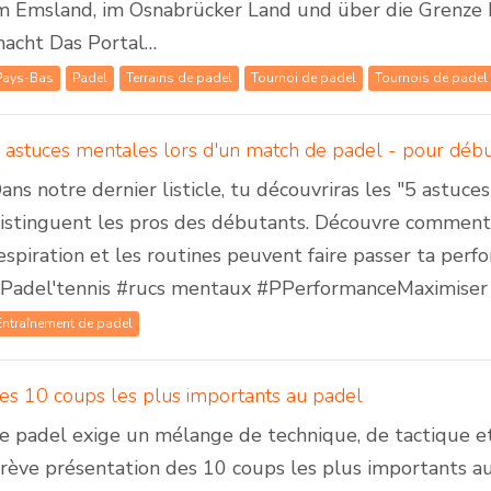
m Emsland, im Osnabrücker Land und über die Grenze 
acht Das Portal…
Pays-Bas
Padel
Terrains de padel
Tournoi de padel
Tournois de padel
ans notre dernier listicle, tu découvriras les "5 astu
istinguent les pros des débutants. Découvre comment l
espiration et les routines peuvent faire passer ta perf
Padel'tennis #rucs mentaux #PPerformanceMaximiser
Entraînement de padel
es 10 coups les plus importants au padel
e padel exige un mélange de technique, de tactique et 
rève présentation des 10 coups les plus importants au 