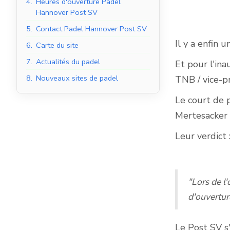
4.
Heures d'ouverture Padel
Hannover Post SV
5.
Contact Padel Hannover Post SV
Il y a enfin 
6.
Carte du site
Courts de padel en
salle
7.
Actualités du padel
Et pour l'in
8.
Nouveaux sites de padel
TNB / vice-p
Le court de 
Mertesacker 
Leur verdict 
"Lors de l
d'ouvertur
Le Post SV s