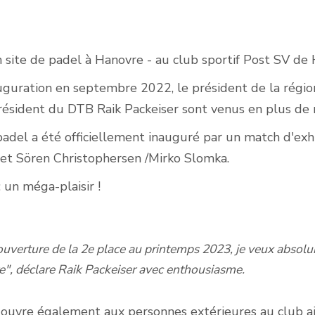
un site de padel à Hanovre - au club sportif Post SV de
Courts de padel en
extérieur
auguration en septembre 2022, le président de la régio
résident du DTB Raik Packeiser sont venus en plus de
padel a été officiellement inauguré par un match d'exh
et Sören Christophersen /Mirko Slomka.
: un méga-plaisir !
'ouverture de la 2e place au printemps 2023, je veux absol
e", déclare Raik Packeiser avec enthousiasme.
'ouvre également aux personnes extérieures au club ain