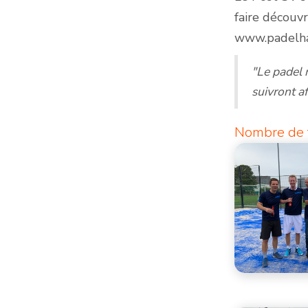
faire découv
www.padelha
"Le padel 
suivront a
Nombre de t