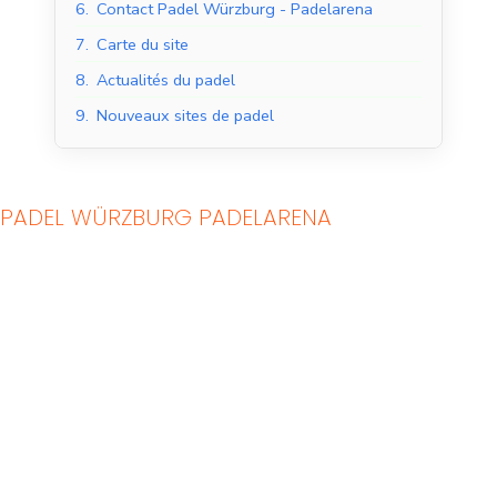
6.
Contact Padel Würzburg - Padelarena
7.
Carte du site
8.
Actualités du padel
9.
Nouveaux sites de padel
PADEL WÜRZBURG PADELARENA
Courts de padel en
Courts de padel en
salle
extérieur