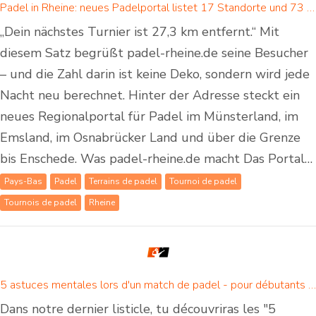
Padel in Rheine: neues Padelportal listet 17 Standorte und 73 Padel-Courts in Rheine und Umgebung
„Dein nächstes Turnier ist 27,3 km entfernt.“ Mit
diesem Satz begrüßt padel-rheine.de seine Besucher
– und die Zahl darin ist keine Deko, sondern wird jede
Nacht neu berechnet. Hinter der Adresse steckt ein
neues Regionalportal für Padel im Münsterland, im
Emsland, im Osnabrücker Land und über die Grenze
bis Enschede. Was padel-rheine.de macht Das Portal…
Pays-Bas
Padel
Terrains de padel
Tournoi de padel
Tournois de padel
Rheine
5 astuces mentales lors d'un match de padel - pour débutants et joueurs de padel confirmés
Dans notre dernier listicle, tu découvriras les "5