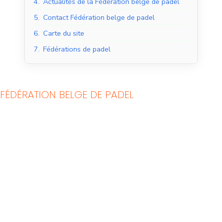
4.
Actualités de la Fédération belge de padel
5.
Contact Fédération belge de padel
6.
Carte du site
7.
Fédérations de padel
FÉDÉRATION BELGE DE PADEL
Courts de padel en
Courts de padel en
salle
extérieur