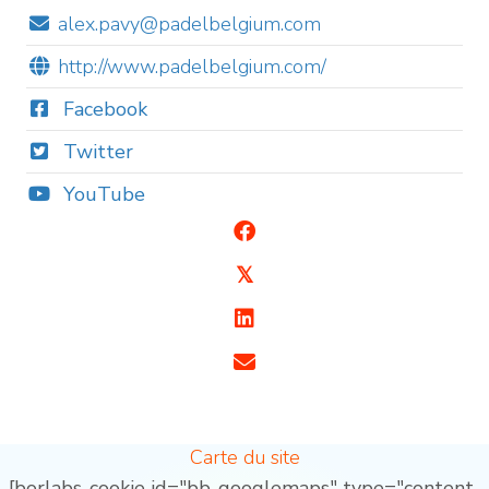
alex.pavy@padelbelgium.com
http://www.padelbelgium.com/
Facebook
Twitter
YouTube
𝕏
Carte du site
[borlabs-cookie id="bb-googlemaps" type="content-