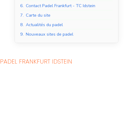
6.
Contact Padel Frankfurt - TC Idstein
7.
Carte du site
8.
Actualités du padel
9.
Nouveaux sites de padel
PADEL FRANKFURT IDSTEIN
Courts de padel en
Courts de padel en
salle
extérieur