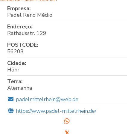
Empresa:
Padel Reno Médio
Endereço:
Rathausstr. 129
POSTCODE:
56203
Cidade:
Höhr
Terra:
Alemanha
padelmittelrhein@web.de
https://www.padel-mittelrhein.de/
𝕏