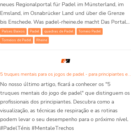
neues Regionalportal für Padel im Münsterland, im
Emsland, im Osnabrücker Land und über die Grenze
bis Enschede. Was padel-rheine.de macht Das Portal…
Países Baixos
Padel
quadras de Padel
Torneio Padel
Torneios de Padel
Rheine
5 truques mentais para os jogos de padel - para principiantes e jogadores avançados de padel
No nosso último artigo, ficará a conhecer os "5
truques mentais do jogo de padel" que distinguem os
profissionais dos principiantes. Descubra como a
visualização, as técnicas de respiração e as rotinas
podem levar o seu desempenho para o próximo nível.
#PadelTénis #MentaleTrechos