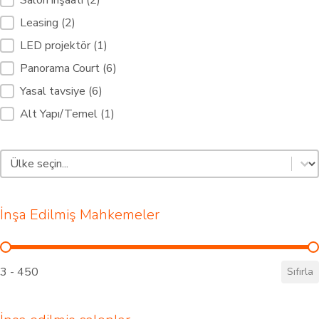
Salon inşaatı
(2)
Leasing
(2)
LED projektör
(1)
Panorama Court
(6)
Yasal tavsiye
(6)
Alt Yapı/Temel
(1)
Padel Land Select [3]
İçerik seçin
İnşa Edilmiş Mahkemeler
İnşa Edilmiş Mahkemeler
3 - 450
Sıfırla