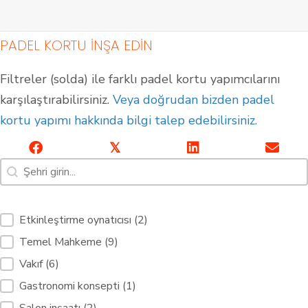
PADEL KORTU INŞA EDIN
Filtreler (solda) ile farklı padel kortu yapımcılarını
karşılaştırabilirsiniz.
Veya doğrudan bizden padel
kortu yapımı hakkında bilgi talep edebilirsiniz.
𝕏
Arama [7]
Arama içeriği
Kapalı Padel Kortları
Açık Padel Kortları
Filtre hizmetleri Padel kortları [10]
Etkinleştirme oynatıcısı
(2)
Temel Mahkeme
(9)
Vakıf
(6)
Gastronomi konsepti
(1)