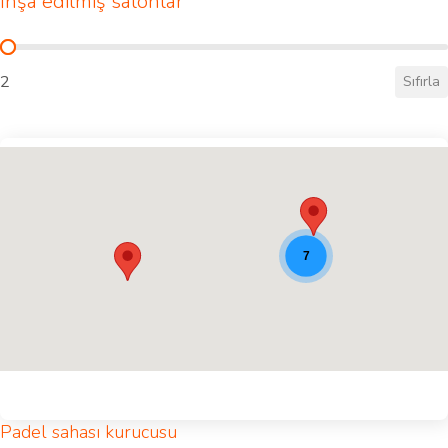
İnşa edilmiş salonlar
İnşa edilmiş salonlar
2
Sıfırla
Padel konumları [9]
7
Padel sahası kurucusu