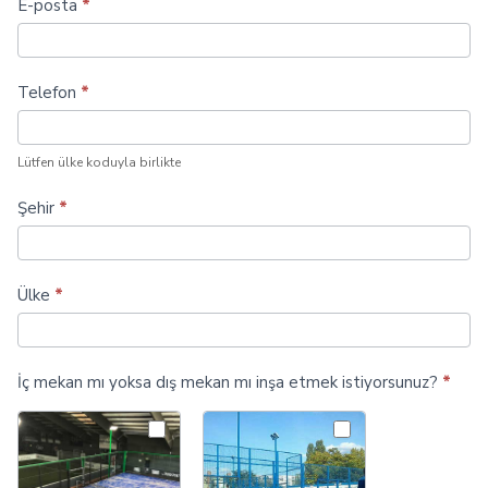
E-posta
*
kortu
inşa
Telefon
*
edin
Lütfen ülke koduyla birlikte
Şehir
*
Ülke
*
İç mekan mı yoksa dış mekan mı inşa etmek istiyorsunuz?
*