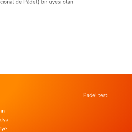
cional de Pádel) bir üyesi olan
Padel testi
ın
dya
nye