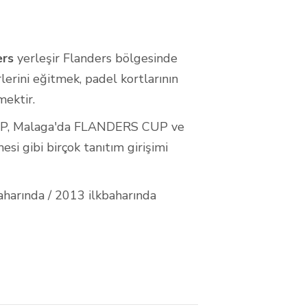
ers
yerleşir
Flanders bölgesinde
lerini eğitmek, padel kortlarının
mektir.
CUP, Malaga'da FLANDERS CUP ve
si gibi birçok tanıtım girişimi
baharında / 2013 ilkbaharında