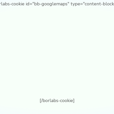
rlabs-cookie id="bb-googlemaps" type="content-block
[/borlabs-cookie]