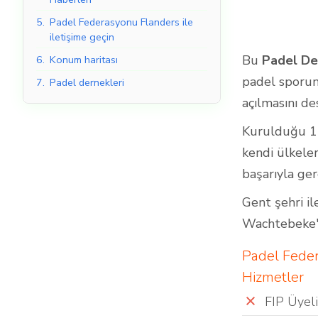
5.
Padel Federasyonu Flanders ile
iletişime geçin
Bu
Padel De
6.
Konum haritası
Kapalı Padel Kortları
padel sporunu
7.
Padel dernekleri
açılmasını de
Kurulduğu 1
kendi ülkeler
başarıyla ger
Gent şehri il
Wachtebeke'd
Padel Fede
Hizmetler
FIP Üyeli