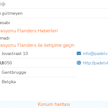
iği
ı gütmeyen
esabı
asyonu Flanders Haberleri
amadı
asyonu Flanders ile iletişime geçin
Jovastraat 10
info@padelv
U:
9050
http://padel
Gentbrugge
Belçika
Konum haritası