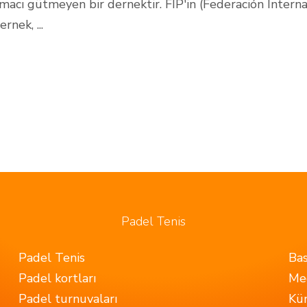
macı gütmeyen bir dernektir. FIP'in (Federación Interna
ernek, ...
Padel Tenis
Padel Tenis
Bas
Padel kortları
Me
Padel turnuvaları
Kü