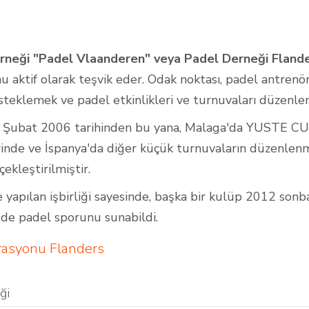
rneği "Padel Vlaanderen" veya Padel Derneği Fland
Açık Padel Kortları
 aktif olarak teşvik eder. Odak noktası, padel antrenör
steklemek ve padel etkinlikleri ve turnuvaları düzenle
 Şubat 2006 tarihinden bu yana, Malaga'da YUSTE 
inde ve İspanya'da diğer küçük turnuvaların düzenlenme
çekleştirilmiştir.
e yapılan işbirliği sayesinde, başka bir kulüp 2012 son
e padel sporunu sunabildi.
rasyonu Flanders
ği