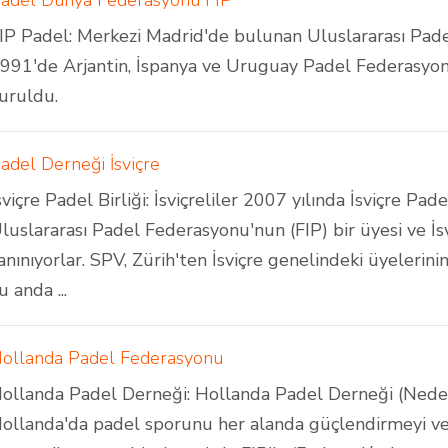
adel Dünya Federasyonu FIP
IP Padel: Merkezi Madrid'de bulunan Uluslararası Pa
991'de Arjantin, İspanya ve Uruguay Padel Federasyonl
uruldu.
adel Derneği İsviçre
sviçre Padel Birliği: İsviçreliler 2007 yılında İsviçre Pad
luslararası Padel Federasyonu'nun (FIP) bir üyesi ve İsv
anınıyorlar. SPV, Zürih'ten İsviçre genelindeki üyelerini
u anda ...
ollanda Padel Federasyonu
ollanda Padel Derneği: Hollanda Padel Derneği (Nede
ollanda'da padel sporunu her alanda güçlendirmeyi ve