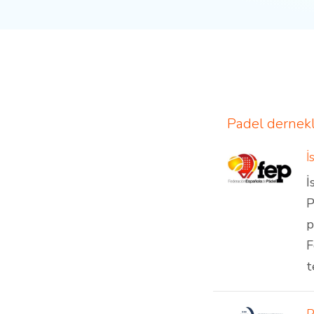
Padel dernekl
İ
İ
P
p
F
t