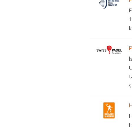
P
F
1
k
P
İ
U
t
ş
H
H
H