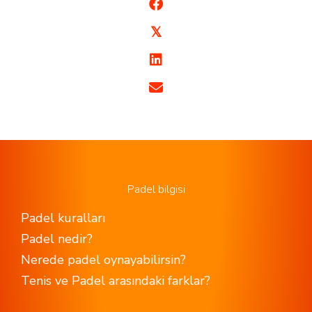
𝕏
Padel bilgisi
Padel kuralları
Padel nedir?
Nerede padel oynayabilirsin?
Tenis ve Padel arasındaki farklar?