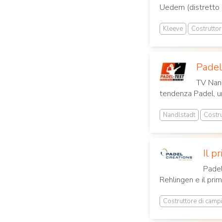
Uedem (distretto d
Kleeve
Costruttor
Padel
TV Nand
tendenza Padel, un
Nandlstadt
Costru
Il p
Padel
Rehlingen e il pri
Costruttore di camp