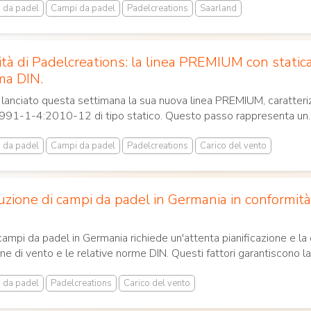
i da padel
Campi da padel
Padelcreations
Saarland
tà di Padelcreations: la linea PREMIUM con statica
ma DIN.
lanciato questa settimana la sua nuova linea PREMIUM, caratteriz
91-1-4:2010-12 di tipo statico. Questo passo rappresenta un..
i da padel
Campi da padel
Padelcreations
Carico del vento
uzione di campi da padel in Germania in conformità
campi da padel in Germania richiede un'attenta pianificazione e la
ne di vento e le relative norme DIN. Questi fattori garantiscono la.
i da padel
Padelcreations
Carico del vento