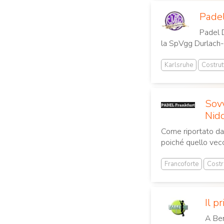
Padel
Padel D
la SpVgg Durlach-
Karlsruhe
Costrut
Sovv
Nid
Come riportato da 
poiché quello vecch
Francoforte
Costr
Il p
A Ber