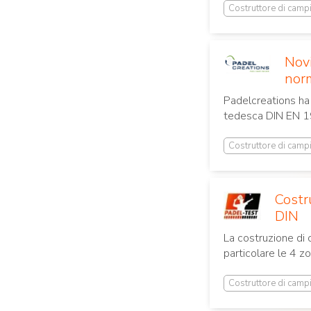
Costruttore di camp
Novi
nor
Padelcreations ha 
tedesca DIN EN 19
Costruttore di camp
Costr
DIN
La costruzione di 
particolare le 4 zo
Costruttore di camp