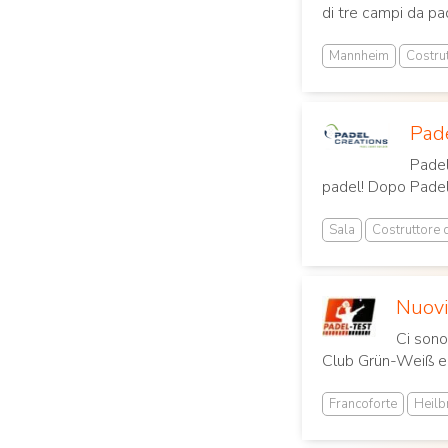
di tre campi da pa
Mannheim
Costru
Pade
Padel
padel! Dopo Padel
Sala
Costruttore 
Nuovi
Ci sono
Club Grün-Weiß e.V
Francoforte
Heilb