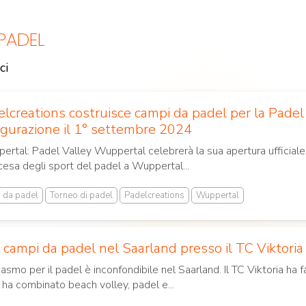
 PADEL
ci
Campi da padel
all'aperto
lcreations costruisce campi da padel per la Padel
gurazione il 1° settembre 2024
rtal: Padel Valley Wuppertal celebrerà la sua apertura ufficiale
scesa degli sport del padel a Wuppertal...
i da padel
Torneo di padel
Padelcreations
Wuppertal
 campi da padel nel Saarland presso il TC Viktoria
iasmo per il padel è inconfondibile nel Saarland. Il TC Viktoria ha
ha combinato beach volley, padel e...