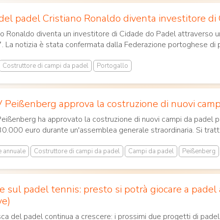
n del padel Cristiano Ronaldo diventa investitore d
no Ronaldo diventa un investitore di Cidade do Padel attraverso u
 La notizia è stata confermata dalla Federazione portoghese di p
Costruttore di campi da padel
Portogallo
V Peißenberg approva la costruzione di nuovi cam
Peißenberg ha approvato la costruzione di nuovi campi da padel pr
30.000 euro durante un'assemblea generale straordinaria. Si tratta 
 annuale
Costruttore di campi da padel
Campi da padel
Peißenberg
ie sul padel tennis: presto si potrà giocare a pad
ve)
a del padel continua a crescere: i prossimi due progetti di padel 