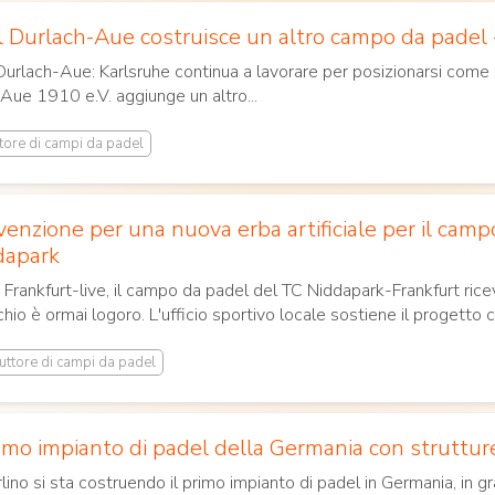
 Durlach-Aue costruisce un altro campo da padel -
urlach-Aue: Karlsruhe continua a lavorare per posizionarsi come u
Aue 1910 e.V. aggiunge un altro...
tore di campi da padel
enzione per una nuova erba artificiale per il camp
dapark
Frankfurt-live, il campo da padel del TC Niddapark-Frankfurt rice
io è ormai logoro. L'ufficio sportivo locale sostiene il progetto c
uttore di campi da padel
rimo impianto di padel della Germania con struttur
lino si sta costruendo il primo impianto di padel in Germania, in gra