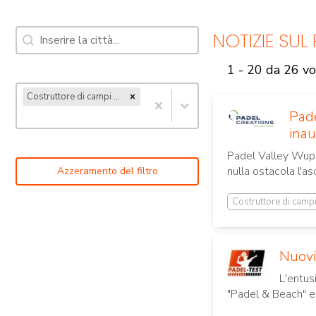
Ricerca [7]
Contenuto della ricerca
NOTIZIE SUL
1 - 20 da 26 vo
Campi da padel al
coperto
Parole chiave - Tornei di padel [14]
Seleziona il contenuto
Costruttore di campi da padel (26)
Pade
Seleziona il contenuto
inau
Padel Valley Wuppe
nulla ostacola l'a
Azzeramento del filtro
Costruttore di camp
Nuovi
L'entus
"Padel & Beach" e 