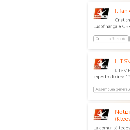
Il fa
Cristia
Lusofinança e CR7.
Cristiano Ronaldo
Il TS
Il TSV 
importo di circa 1
Assemblea generale
Notiz
(Klee
La comunità tedesc