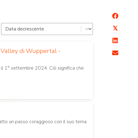
Ordina per data
Ordinamento dei contenuti
𝕏
 Valley di Wuppertal -
 il 1° settembre 2024. Ciò significa che
 fatto un passo coraggioso con il suo tema