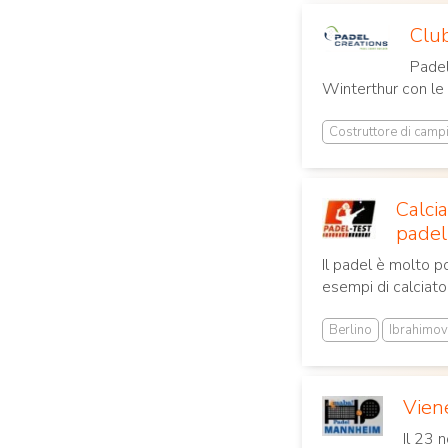
Club
Padel
Winterthur con le 
Costruttore di camp
Calci
padel
Il padel è molto p
esempi di calciator
Berlino
Ibrahimov
Vien
Il 23 