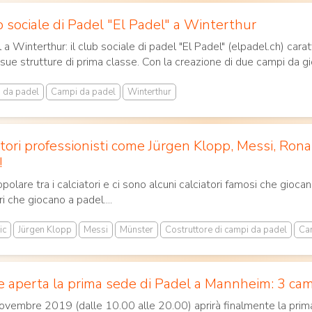
 sociale di Padel "El Padel" a Winterthur
 a Winterthur: il club sociale di padel "El Padel" (elpadel.ch) cara
sue strutture di prima classe. Con la creazione di due campi da 
i da padel
Campi da padel
Winterthur
atori professionisti come Jürgen Klopp, Messi, Rona
!
opolare tra i calciatori e ci sono alcuni calciatori famosi che gioc
i che giocano a padel....
ic
Jürgen Klopp
Messi
Münster
Costruttore di campi da padel
Ca
e aperta la prima sede di Padel a Mannheim: 3 ca
novembre 2019 (dalle 10.00 alle 20.00) aprirà finalmente la pri