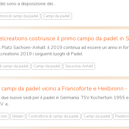
del sono a disposizione dei...
ttore di campi da padel
Campi da padel
lcreations costruisce il primo campo da padel in 
 Platz Sachsen-Anhalt: il 2019 continua ad essere un anno in for
creations 2019 i seguenti luoghi di Padel
di campi da padel
Campi da padel
Sassonia-Anhalt
 campi da padel vicino a Francoforte e Heilbronn - 
 due nuove sedi per il padel in Germania: TSV Kochertürn 1955 e.V
. a...
ronn
Idstein
Costruttore di campi da padel
Campi da padel
Padelcr