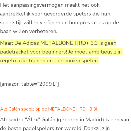
Het aanpassingsvermogen maakt het ook
aantrekkelijk voor gevorderde spelers die hun
speelstijl willen verfijnen en hun prestaties op de
baan willen verbeteren.
Maar: De Adidas METALBONE HRD+ 3.3 is geen
padelracket voor beginners! Je moet ambitieus zijn,
regelmatig trainen en toernooien spelen.
[amazon table="20991″]
Ale Galán speelt op de METALBONE HRD+ 3.3!
Alejandro "Álex" Galán (geboren in Madrid) is een van
de beste padelspelers ter wereld. Dankzij zijn