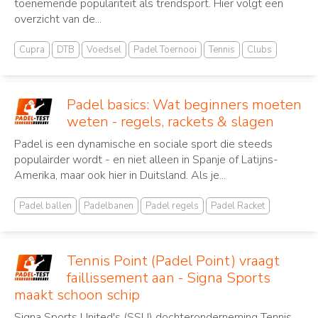
toenemende populariteit als trendsport. Hier volgt een
overzicht van de...
Cupra
DTB
Voedsel
Padel Toernooi
Tennis
Clubs
Padel basics: Wat beginners moeten
weten - regels, rackets & slagen
Padel is een dynamische en sociale sport die steeds
populairder wordt - en niet alleen in Spanje of Latijns-
Amerika, maar ook hier in Duitsland. Als je...
Padel ballen
Padelbanen
Padel regels
Padel Racket
Tennis Point (Padel Point) vraagt
faillissement aan - Signa Sports
maakt schoon schip
Signa Sports United's (SSU) dochteronderneming Tennis