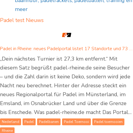
baanhuur, padelrackets, padelballen, training en
meer
Padel test
Nieuws
Padel in Rheine: neues Padelportal listet 17 Standorte und 73 Padel-Courts in Rheine und Umgebung
„Dein nächstes Turnier ist 27,3 km entfernt.“ Mit
diesem Satz begrüßt padel-rheine.de seine Besucher
– und die Zahl darin ist keine Deko, sondern wird jede
Nacht neu berechnet. Hinter der Adresse steckt ein
neues Regionalportal für Padel im Münsterland, im
Emsland, im Osnabrücker Land und über die Grenze
bis Enschede. Was padel-rheine.de macht Das Portal…
Nederland
Padel
Padelbanen
Padel Toernooi
Padel toernooien
Rheine