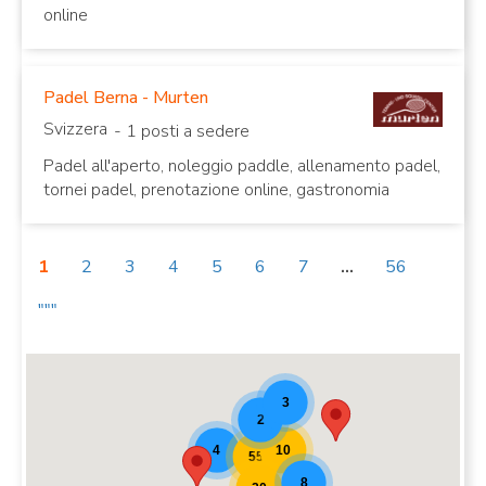
online
Padel Berna - Murten
Svizzera
- 1 posti a sedere
Padel all'aperto, noleggio paddle, allenamento padel,
tornei padel, prenotazione online, gastronomia
1
2
3
4
5
6
7
...
56
"""
Teaser della mappa del Padel [20]
3
2
10
4
55
8