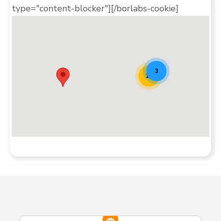
type="content-blocker"][/borlabs-cookie]
Teaser della mappa del Padel [20]
3
10