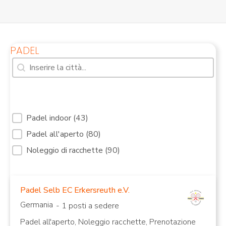
PADEL
Ricerca [7]
Contenuto della ricerca
Servizi di filtraggio Tribunali Padel ridotti [31]
Padel indoor
(43)
Padel all'aperto
(80)
Campi da padel al
Campi da padel
coperto
all'aperto
Noleggio di racchette
(90)
Padel Selb EC Erkersreuth e.V.
Germania
- 1 posti a sedere
Padel all'aperto, Noleggio racchette, Prenotazione