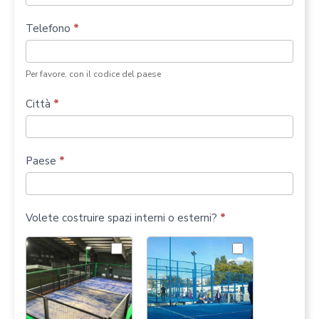
padel
Telefono
*
Per favore, con il codice del paese
Città
*
Paese
*
Volete costruire spazi interni o esterni?
*