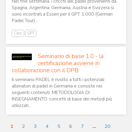
Nel fine settimana, i cricchi del padel provenienti da
Spagna, Argentina, Germania, Austria e Svizzera si
sono incontrati a Essen per il GPT 1.000 (German
Padel Tour)....
Cibo
GPT
Seminario di base 1.0 - la
certificazione avviene in
collaborazione con il DPB
Il seminario PADEL è rivolto a tutti i potenziali
allenatori di padel in Germania e consiste nei
seguenti contenuti: METODOLOGIA DI
INSEGNAMENTO: concetti di base dei metodi più
utilizzati...
1
2
3
4
5
6
7
...
20