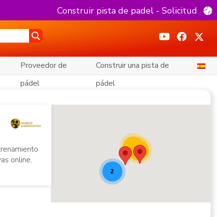
Construir pista de padel - Solicitud
Proveedor de
Construir una pista de
pádel
pádel
Mapa de Pádel Teaser [20]
62
ntrenamiento
42
as online,
2