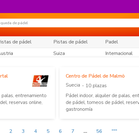
istas de pádel
Pistas de pádel
Padel
ustria
Suiza
Internacional
rtal
Centro de Pádel de Malmö
Suecia
- 10 plazas
e palas, entrenamiento
Pádel indoor, alquiler de palas, e
del, reservas online,
de pádel, torneos de pádel, reserv
gastronomía
1
2
3
4
5
6
7
...
56
"""