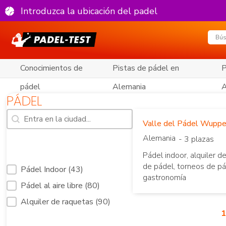
Introduzca la ubicación del padel
Conocimientos de
Pistas de pádel en
P
pádel
Alemania
A
PÁDEL
Búsqueda [7]
Buscar contenido
Valle del Pádel Wuppe
Alemania
- 3 plazas
Pádel indoor, alquiler d
de pádel, torneos de pá
Filtro Servicios Padel cortes reducidos [31]
Pádel Indoor
(43)
gastronomía
Pádel al aire libre
(80)
Alquiler de raquetas
(90)