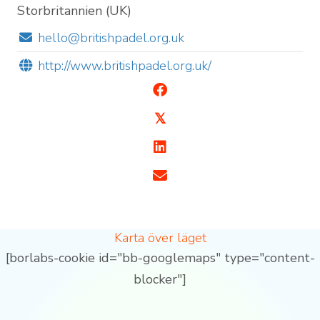
Storbritannien (UK)
hello@britishpadel.org.uk
http://www.britishpadel.org.uk/
𝕏
Karta över läget
[borlabs-cookie id="bb-googlemaps" type="content-
blocker"]