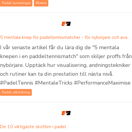
Padel-turneringar
Rheine
5 mentala knep för padeltennismatcher - för nybörjare och avancerade padelspelare
I vår senaste artikel får du lära dig de "5 mentala
knepen i en paddeltennismatch" som skiljer proffs från
nybörjare. Upptäck hur visualisering, andningstekniker
och rutiner kan ta din prestation till nästa nivå.
#PadelTennis #MentaleTricks #PerformanceMaximise
Padel-utbildning
De 10 viktigaste skotten i padel