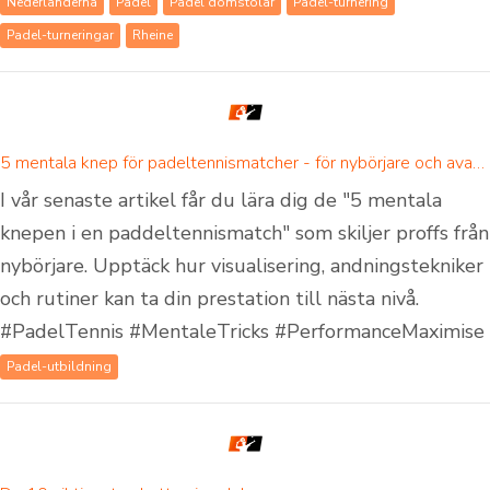
Nederländerna
Padel
Padel domstolar
Padel-turnering
Padel-turneringar
Rheine
5 mentala knep för padeltennismatcher - för nybörjare och avancerade padelspelare
I vår senaste artikel får du lära dig de "5 mentala
knepen i en paddeltennismatch" som skiljer proffs från
nybörjare. Upptäck hur visualisering, andningstekniker
och rutiner kan ta din prestation till nästa nivå.
#PadelTennis #MentaleTricks #PerformanceMaximise
Padel-utbildning