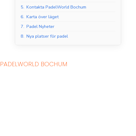
5.
Kontakta PadelWorld Bochum
6.
Karta över läget
7.
Padel Nyheter
8.
Nya platser för padel
PADELWORLD BOCHUM
Padelbanor inomhus
Padelbanor utomhus