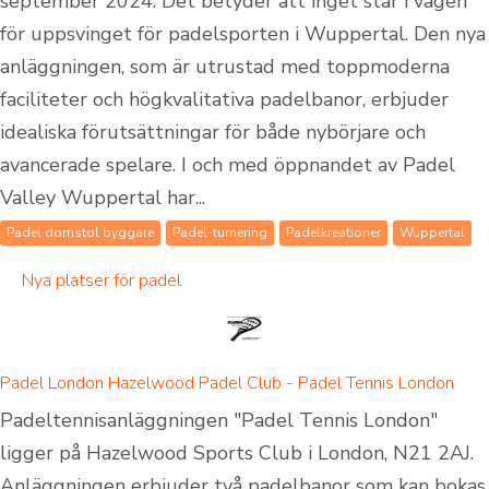
september 2024. Det betyder att inget står i vägen
för uppsvinget för padelsporten i Wuppertal. Den nya
anläggningen, som är utrustad med toppmoderna
faciliteter och högkvalitativa padelbanor, erbjuder
idealiska förutsättningar för både nybörjare och
avancerade spelare. I och med öppnandet av Padel
Valley Wuppertal har...
Padel domstol byggare
Padel-turnering
Padelkreationer
Wuppertal
Nya platser för padel
Padel London Hazelwood Padel Club - Padel Tennis London
Padeltennisanläggningen "Padel Tennis London"
ligger på Hazelwood Sports Club i London, N21 2AJ.
Anläggningen erbjuder två padelbanor som kan bokas