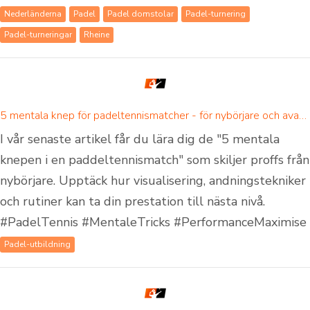
Nederländerna
Padel
Padel domstolar
Padel-turnering
Padel-turneringar
Rheine
5 mentala knep för padeltennismatcher - för nybörjare och avancerade padelspelare
I vår senaste artikel får du lära dig de "5 mentala
knepen i en paddeltennismatch" som skiljer proffs från
nybörjare. Upptäck hur visualisering, andningstekniker
och rutiner kan ta din prestation till nästa nivå.
#PadelTennis #MentaleTricks #PerformanceMaximise
Padel-utbildning