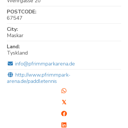
Wehrgasse 20
POSTCODE:
67547
City:
Maskar
Land:
Tyskland
info@pfrimmparkarena.de
http://www.pfrimmpark-
arena.de/paddletennis
𝕏