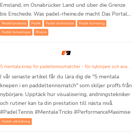
Emsland, im Osnabrücker Land und über die Grenze
bis Enschede. Was padel-rheine.de macht Das Portal…
Nederländerna
Padel
Padel domstolar
Padel-turnering
Padel-turneringar
Rheine
5 mentala knep för padeltennismatcher - för nybörjare och avancerade padelspelare
I vår senaste artikel får du lära dig de "5 mentala
knepen i en paddeltennismatch" som skiljer proffs från
nybörjare. Upptäck hur visualisering, andningstekniker
och rutiner kan ta din prestation till nästa nivå.
#PadelTennis #MentaleTricks #PerformanceMaximise
Padel-utbildning