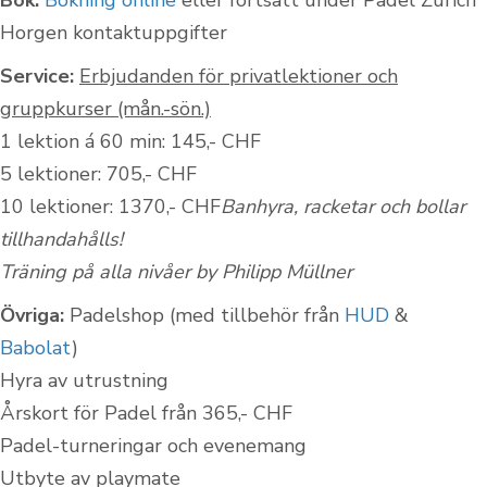
Bok:
Bokning online
eller fortsätt under Padel Zurich
Horgen kontaktuppgifter
Service:
Erbjudanden för privatlektioner och
gruppkurser (mån.-sön.)
1 lektion á 60 min: 145,- CHF
5 lektioner: 705,- CHF
10 lektioner: 1370,- CHF
Banhyra, racketar och bollar
tillhandahålls!
Träning på alla nivåer by Philipp Müllner
Övriga:
Padelshop (med tillbehör från
HUD
&
Babolat
)
Hyra av utrustning
Årskort för Padel från 365,- CHF
Padel-turneringar och evenemang
Utbyte av playmate