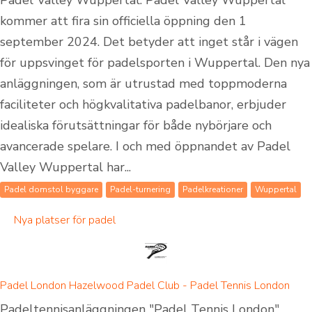
Padel Valley Wuppertal: Padel Valley Wuppertal
kommer att fira sin officiella öppning den 1
september 2024. Det betyder att inget står i vägen
för uppsvinget för padelsporten i Wuppertal. Den nya
anläggningen, som är utrustad med toppmoderna
faciliteter och högkvalitativa padelbanor, erbjuder
idealiska förutsättningar för både nybörjare och
avancerade spelare. I och med öppnandet av Padel
Valley Wuppertal har...
Padel domstol byggare
Padel-turnering
Padelkreationer
Wuppertal
Nya platser för padel
Padel London Hazelwood Padel Club - Padel Tennis London
Padeltennisanläggningen "Padel Tennis London"