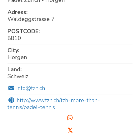
Padel Zürich - Horgen
Adress:
Waldeggstrasse 7
POSTCODE:
8810
City:
Horgen
Land:
Schweiz
info@tzh.ch
http://www.tzh.ch/tzh-more-than-
tennis/padel-tennis
𝕏