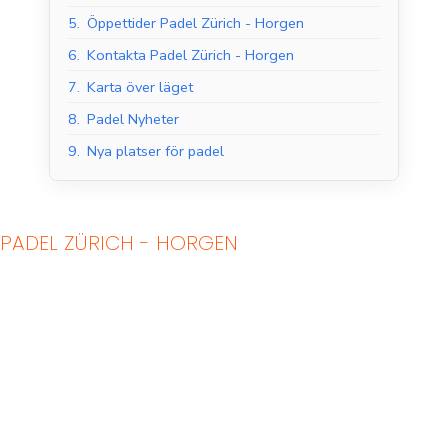
5.
Öppettider Padel Zürich - Horgen
6.
Kontakta Padel Zürich - Horgen
7.
Karta över läget
8.
Padel Nyheter
9.
Nya platser för padel
PADEL ZÜRICH - HORGEN
Padelbanor inomhus
Padelbanor utomhus