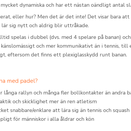
mycket dynamiska och har ett nästan oändligt antal sl
erat, eller hur? Men det är det inte! Det visar bara at
lär sig nytt och aldrig blir uttråkade.
ltid spelas i dubbel (dvs. med 4 spelare på banan) oc
 känslomässigt och mer kommunikativt än i tennis, till
gt, eftersom det finns ett plexiglasskydd runt banan.
arna med padel?
er långa rallyn och många fler bollkontakter än andra 
taktik och skicklighet mer än ren atletism
ket snabbare/enklare att lära sig än tennis och squash
pligt för människor i alla åldrar och kön