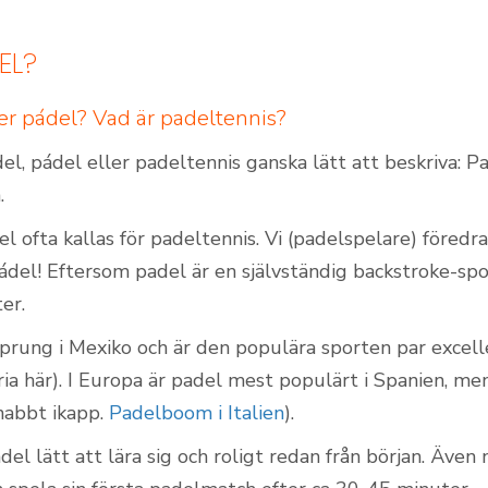
EL?
Padelbanor utomhus
ler pádel? Vad är padeltennis?
el, pádel eller padeltennis ganska lätt att beskriva: Pa
.
el ofta kallas för padeltennis. Vi (padelspelare) föredr
ádel! Eftersom padel är en självständig backstroke-s
ter.
sprung i Mexiko och är den populära sporten par excell
ia här). I Europa är padel mest populärt i Spanien, me
nabbt ikapp.
Padelboom i Italien
).
adel lätt att lära sig och roligt redan från början. Äve