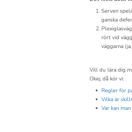
Serven spela
ganska defen
Plexiglasväg
rört vid väg
väggarna (ja,
Vill du lära dig 
Okej, då kör vi:
Regler för p
Vilka är ski
Var kan man