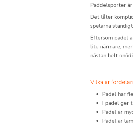
Paddelsporter är 
Det låter komplic
spelarna ständigt 
Eftersom padel al
lite närmare, mer
nästan helt onödi
Vilka är fördel
Padel har fl
I padel ger 
Padel är myc
Padel är läm