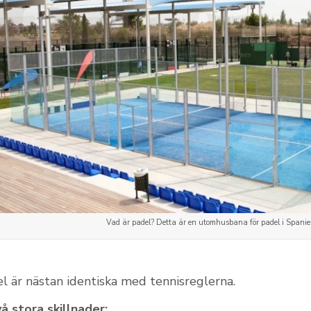
Vad är padel? Detta är en utomhusbana för padel i Spani
l är nästan identiska med tennisreglerna.
å stora skillnader: