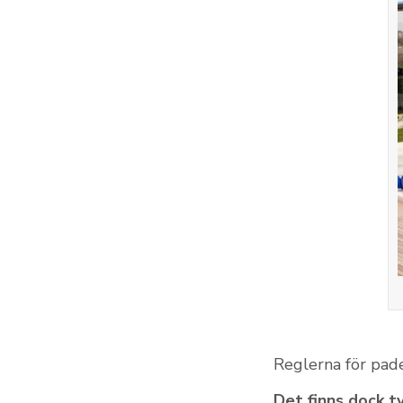
Reglerna för pade
Det finns dock tv