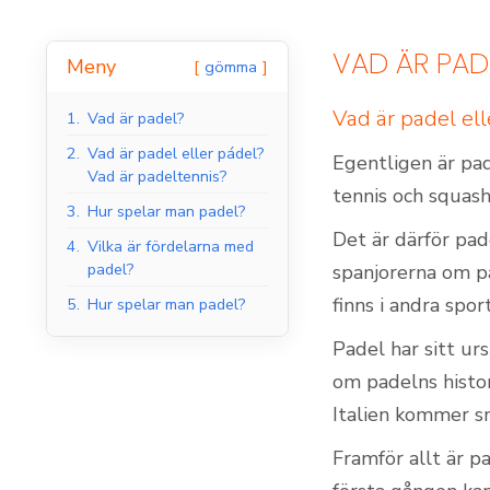
VAD ÄR PAD
Meny
gömma
Padelbanor inomhus
Vad är padel el
1.
Vad är padel?
2.
Vad är padel eller pádel?
Egentligen är pad
Vad är padeltennis?
tennis och squash
3.
Hur spelar man padel?
Det är därför pad
4.
Vilka är fördelarna med
padel?
spanjorerna om p
finns i andra spor
5.
Hur spelar man padel?
Padel har sitt ur
om padelns histor
Italien kommer s
Framför allt är p