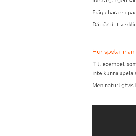
första gången kan
Fråga bara en pad
Då går det verkli
Hur spelar man
Till exempel, so
inte kunna spela s
Men naturligtvis 