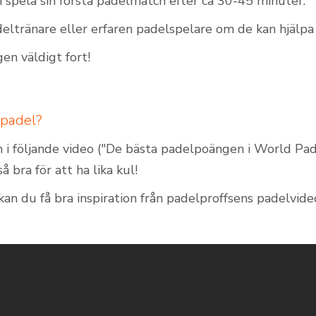
 spela sin första padelmatch efter ca 30-45 minuter.
eltränare eller erfaren padelspelare om de kan hjälpa t
gen väldigt fort!
 padel?
m i följande video ("De bästa padelpoängen i World P
å bra för att ha lika kul!
kan du få bra inspiration från padelproffsens padelvide