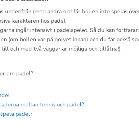
s underifrån (med andra ord får bollen inte spelas öve
siva karaktären hos padel.
garna ingår intensivt i padelspelet. Så du kan fortfara
gen (om bollen var på golvet innan) och du får också s
 till och med två väggar är möjliga och tillåtna!).
mer om padel?
adel
llnaderna mellan tennis och padel?
 spela padel?