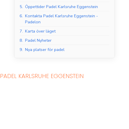
5.
Öppettider Padel Karlsruhe Eggenstein
6.
Kontakta Padel Karlsruhe Eggenstein -
Padelon
7.
Karta över läget
8.
Padel Nyheter
9.
Nya platser för padel
PADEL KARLSRUHE EGGENSTEIN
Padelbanor inomhus
Padelbanor utomhus