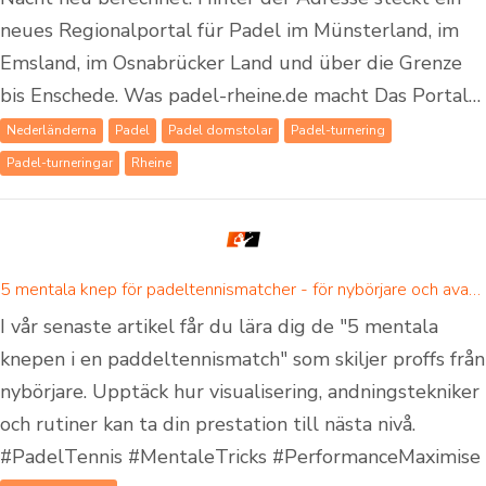
neues Regionalportal für Padel im Münsterland, im
Emsland, im Osnabrücker Land und über die Grenze
bis Enschede. Was padel-rheine.de macht Das Portal…
Nederländerna
Padel
Padel domstolar
Padel-turnering
Padel-turneringar
Rheine
5 mentala knep för padeltennismatcher - för nybörjare och avancerade padelspelare
I vår senaste artikel får du lära dig de "5 mentala
knepen i en paddeltennismatch" som skiljer proffs från
nybörjare. Upptäck hur visualisering, andningstekniker
och rutiner kan ta din prestation till nästa nivå.
#PadelTennis #MentaleTricks #PerformanceMaximise