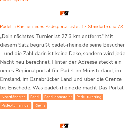
Padel in Rheine: neues Padelportal listet 17 Standorte und 73 Padel-Courts in Rheine und Umgebung
„Dein nächstes Turnier ist 27,3 km entfernt.“ Mit
diesem Satz begrüßt padel-rheine.de seine Besucher
– und die Zahl darin ist keine Deko, sondern wird jede
Nacht neu berechnet. Hinter der Adresse steckt ein
neues Regionalportal für Padel im Münsterland, im
Emsland, im Osnabrücker Land und über die Grenze
bis Enschede. Was padel-rheine.de macht Das Portal…
Nederländerna
Padel
Padel domstolar
Padel-turnering
Padel-turneringar
Rheine