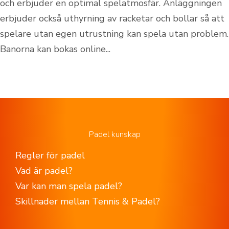
och erbjuder en optimal spelatmosfär. Anläggningen
erbjuder också uthyrning av racketar och bollar så att
spelare utan egen utrustning kan spela utan problem.
Banorna kan bokas online...
Padel kunskap
Regler för padel
Vad är padel?
Var kan man spela padel?
Skillnader mellan Tennis & Padel?