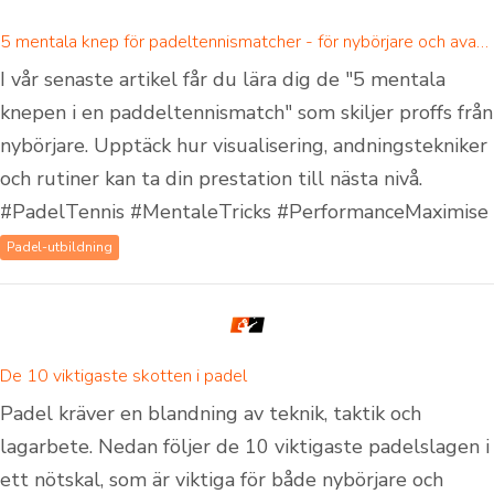
5 mentala knep för padeltennismatcher - för nybörjare och avancerade padelspelare
I vår senaste artikel får du lära dig de "5 mentala
knepen i en paddeltennismatch" som skiljer proffs från
nybörjare. Upptäck hur visualisering, andningstekniker
och rutiner kan ta din prestation till nästa nivå.
#PadelTennis #MentaleTricks #PerformanceMaximise
Padel-utbildning
De 10 viktigaste skotten i padel
Padel kräver en blandning av teknik, taktik och
lagarbete. Nedan följer de 10 viktigaste padelslagen i
ett nötskal, som är viktiga för både nybörjare och