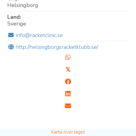
Helsingborg
Land:
Sverige
info@racketclinic.se
http://helsingborgsracketklubb.se/
𝕏
Karta över läget