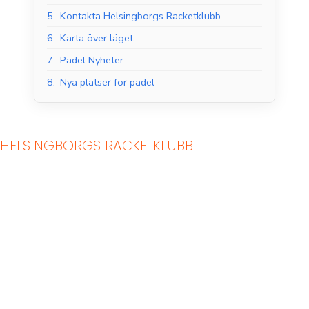
5.
Kontakta Helsingborgs Racketklubb
6.
Karta över läget
7.
Padel Nyheter
8.
Nya platser för padel
HELSINGBORGS RACKETKLUBB
Padelbanor inomhus
Padelbanor utomhus