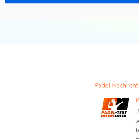
Padel Nachrich
„
s
b