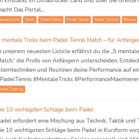
m Emsland, im Osnabrücker Land und über die Grenze 
acht Das Portal…
Niederlande
Padel
Padel Plätze
Padel Turnier
Padel Turniere
Rheine
 mentale Tricks beim Padel Tennis Match – für Anfänger
n unserem neuesten Listicle erfährst du die „5 mental
atch,“ die Profis von Anfängern unterscheiden. Entdeck
temtechniken und Routinen deine Performance auf ei
PadelTennis #MentaleTricks #PerformanceMaximiere
Padel Training
ie 10 wichtigsten Schläge beim Padel
adel erfordert eine Mischung aus Technik, Taktik un
ie 10 wichtigsten Schläge beim Padel in Kurzform vorg