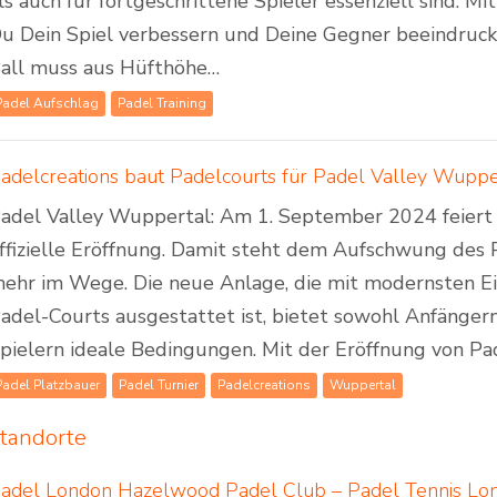
ls auch für fortgeschrittene Spieler essenziell sind. M
u Dein Spiel verbessern und Deine Gegner beeindruck
all muss aus Hüfthöhe…
Padel Aufschlag
Padel Training
adel Valley Wuppertal: Am 1. September 2024 feiert
ffizielle Eröffnung. Damit steht dem Aufschwung des 
ehr im Wege. Die neue Anlage, die mit modernsten E
adel-Courts ausgestattet ist, bietet sowohl Anfängern
pielern ideale Bedingungen. Mit der Eröffnung von P
Padel Platzbauer
Padel Turnier
Padelcreations
Wuppertal
tandorte
adel London Hazelwood Padel Club – Padel Tennis Lo