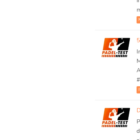
i
m
5
I
M
A
#
D
P
d