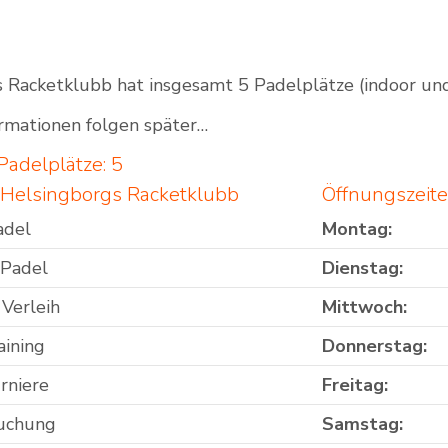
 Racketklubb hat insgesamt 5 Padelplätze (indoor und
Outdoor Padel Courts
rmationen folgen später…
Padelplätze: 5
 Helsingborgs Racketklubb
Öffnungszeit
adel
Montag:
 Padel
Dienstag:
 Verleih
Mittwoch:
aining
Donnerstag:
rniere
Freitag:
uchung
Samstag: