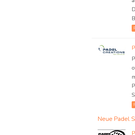
a
D
B
P
o
m
P
S
Neue Padel S
P