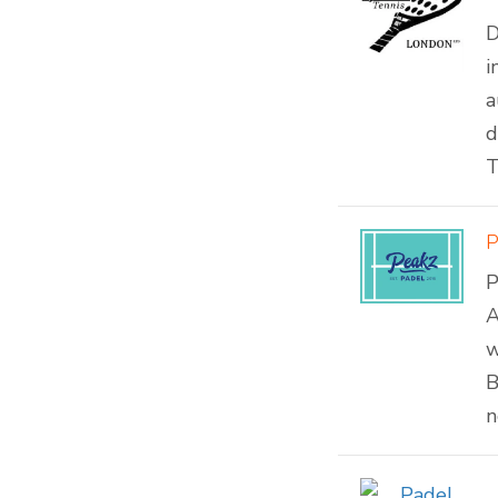
D
i
a
d
T
P
P
A
w
B
n