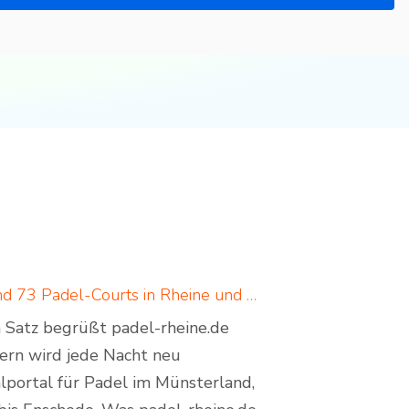
Padel in Rheine: neues Padelportal listet 17 Standorte und 73 Padel-Courts in Rheine und Umgebung
em Satz begrüßt padel-rheine.de
dern wird jede Nacht neu
lportal für Padel im Münsterland,