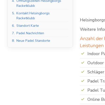
4.
Öffnungszeiten Helsingborgs
Racketklubb
5.
Kontakt Helsingborgs
Racketklubb
Helsingborgs
Indoor Padel Courts
6.
Standort Karte
Weitere Info
7.
Padel Nachrichten
Anzahl der 
8.
Neue Padel Standorte
Leistungen
Indoor P
Outdoor
Schläger
Padel Tr
Padel Tu
Online B