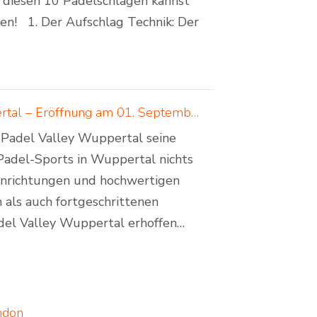
it diesen 10 Padelschlägen kannst
en! 1. Der Aufschlag Technik: Der
Padelcreations baut Padelcourts für Padel Valley Wuppertal – Eröffnung am 01. September 2024
 Padel Valley Wuppertal seine
Padel-Sports in Wuppertal nichts
inrichtungen und hochwertigen
 als auch fortgeschrittenen
adel Valley Wuppertal erhoffen…
ndon