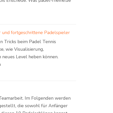
bis Enschede. Was padel-rheine.de
 und fortgeschrittene Padelspieler
en Tricks beim Padel Tennis
e, wie Visualisierung,
n neues Level heben können.
n
d Teamarbeit. Im Folgenden werden
estellt, die sowohl für Anfänger