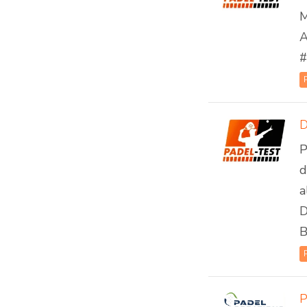
M
A
#
D
P
d
a
D
B