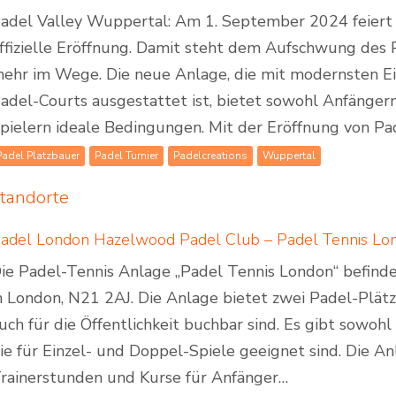
adel Valley Wuppertal: Am 1. September 2024 feiert
ffizielle Eröffnung. Damit steht dem Aufschwung des 
ehr im Wege. Die neue Anlage, die mit modernsten E
adel-Courts ausgestattet ist, bietet sowohl Anfängern
pielern ideale Bedingungen. Mit der Eröffnung von P
Padel Platzbauer
Padel Turnier
Padelcreations
Wuppertal
tandorte
adel London Hazelwood Padel Club – Padel Tennis Lo
ie Padel-Tennis Anlage „Padel Tennis London“ befind
n London, N21 2AJ. Die Anlage bietet zwei Padel-Plätze
uch für die Öffentlichkeit buchbar sind. Es gibt sowohl
ie für Einzel- und Doppel-Spiele geeignet sind. Die A
rainerstunden und Kurse für Anfänger…