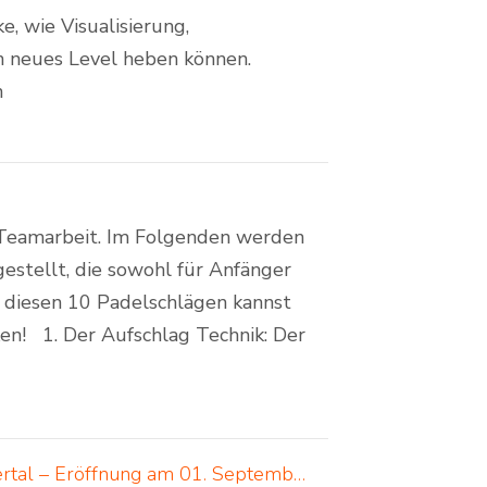
e, wie Visualisierung,
n neues Level heben können.
n
d Teamarbeit. Im Folgenden werden
estellt, die sowohl für Anfänger
it diesen 10 Padelschlägen kannst
en! 1. Der Aufschlag Technik: Der
Padelcreations baut Padelcourts für Padel Valley Wuppertal – Eröffnung am 01. September 2024