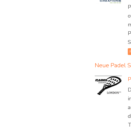
P
o
m
P
S
Neue Padel S
P
D
i
a
d
T