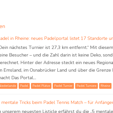
ten
Dein nächstes Turnier ist 27,3 km entfernt.“ Mit dies
eine Besucher – und die Zahl darin ist keine Deko, son
erechnet. Hinter der Adresse steckt ein neues Regiona
m Emsland, im Osnabrücker Land und über die Grenze 
acht Das Portal…
Niederlande
Padel
Padel Plätze
Padel Turnier
Padel Turniere
Rheine
 mentale Tricks beim Padel Tennis Match – für Anfänger
n unserem neuesten Listicle erfährst du die „5 mental