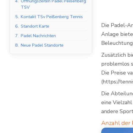
4.
Öffnungszeiten Padel Peißenberg
TSV
5.
Kontakt TSv Peißenberg Tennis
Die Padel-An
6.
Standort Karte
Indoor Padel Courts
Anlage biete
7.
Padel Nachrichten
Beleuchtungs
8.
Neue Padel Standorte
Zusätzlich b
problemlos s
Die Preise v
(https://ten
Die Abteilun
eine Vielzah
andere Spor
Anzahl der 