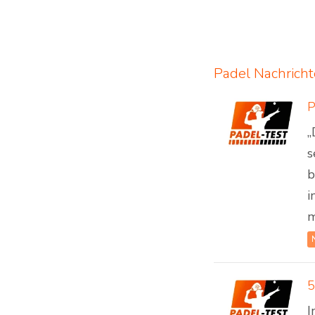
Padel Nachrich
„
s
b
i
m
5
I