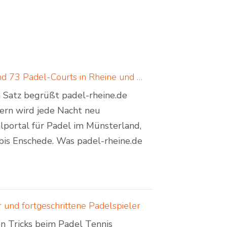
Padel in Rheine: neues Padelportal listet 17 Standorte und 73 Padel-Courts in Rheine und Umgebung
em Satz begrüßt padel-rheine.de
dern wird jede Nacht neu
lportal für Padel im Münsterland,
bis Enschede. Was padel-rheine.de
 und fortgeschrittene Padelspieler
en Tricks beim Padel Tennis