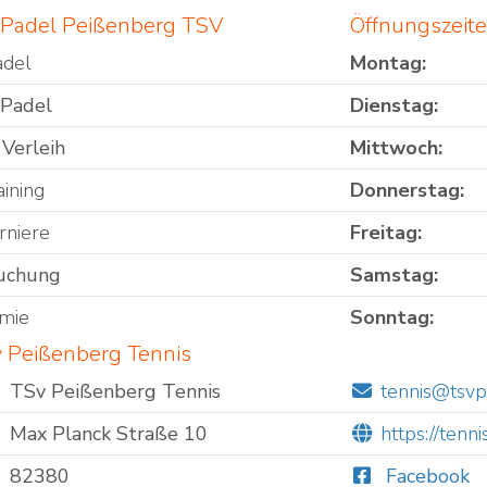
 Padel Peißenberg TSV
Öffnungszeit
adel
Montag:
 Padel
Dienstag:
 Verleih
Mittwoch:
ining
Donnerstag:
rniere
Freitag:
uchung
Samstag:
mie
Sonntag:
v Peißenberg Tennis
TSv Peißenberg Tennis
tennis@tsvp
Max Planck Straße 10
https://ten
82380
Facebook