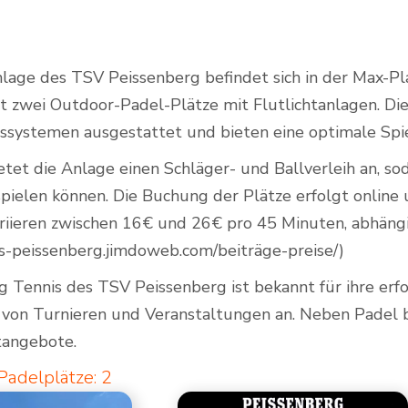
lage des TSV Peissenberg befindet sich in der Max-Pl
Outdoor Padel Courts
t zwei Outdoor-Padel-Plätze mit Flutlichtanlagen. Di
systemen ausgestattet und bieten eine optimale Spi
ietet die Anlage einen Schläger- und Ballverleih an, s
pielen können. Die Buchung der Plätze erfolgt online
ariieren zwischen 16€ und 26€ pro 45 Minuten, abhängi
nis-peissenberg.jimdoweb.com/beiträge-preise/)
g Tennis des TSV Peissenberg ist bekannt für ihre erf
l von Turnieren und Veranstaltungen an. Neben Padel 
tangebote.
Padelplätze: 2