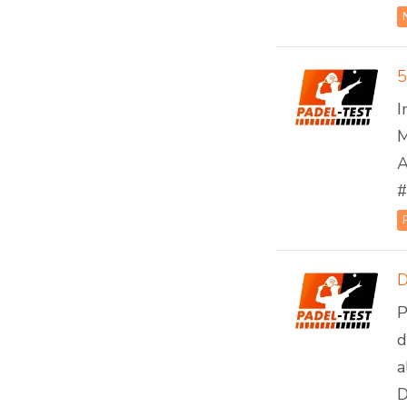
5
I
M
A
#
D
P
d
a
D