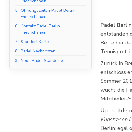
Friedrichshain
5.
Öffnungszeiten Padel Berlin
Friedrichshain
Padel Berlin
6.
Kontakt Padel Berlin
Indoor Padel Courts
Friedrichshain
entstanden di
7.
Standort Karte
Betreiber der
Tennisprofi 
8.
Padel Nachrichten
9.
Neue Padel Standorte
Zurück in Be
entschloss er
Sommer 2012 
wuchs die Pa
Mitglieder-S
Und seitdem 
Kunstrasen i
Berlin: egal