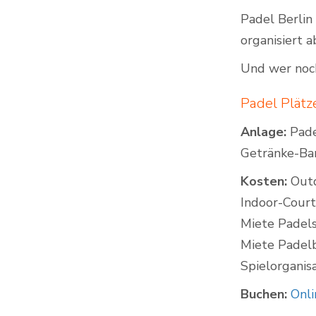
Padel Berlin
organisiert 
Und wer noch
Padel Plätz
Anlage:
Padel
Getränke-Bar
Kosten:
Outd
Indoor-Court
Miete Padels
Miete Padelbä
Spielorganisa
Buchen:
Onl