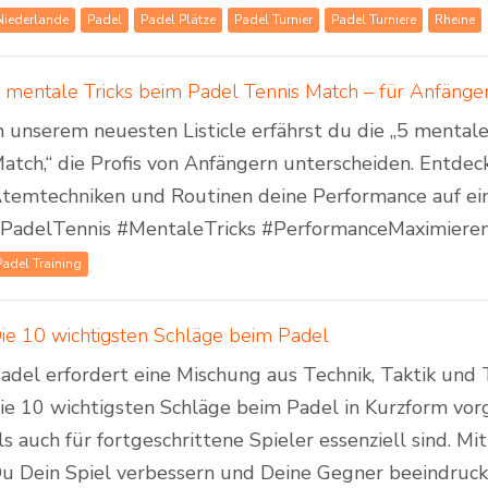
Niederlande
Padel
Padel Plätze
Padel Turnier
Padel Turniere
Rheine
 mentale Tricks beim Padel Tennis Match – für Anfänger
n unserem neuesten Listicle erfährst du die „5 mental
atch,“ die Profis von Anfängern unterscheiden. Entdeck
temtechniken und Routinen deine Performance auf ei
PadelTennis #MentaleTricks #PerformanceMaximiere
Padel Training
ie 10 wichtigsten Schläge beim Padel
adel erfordert eine Mischung aus Technik, Taktik un
ie 10 wichtigsten Schläge beim Padel in Kurzform vorg
ls auch für fortgeschrittene Spieler essenziell sind. M
u Dein Spiel verbessern und Deine Gegner beeindruck