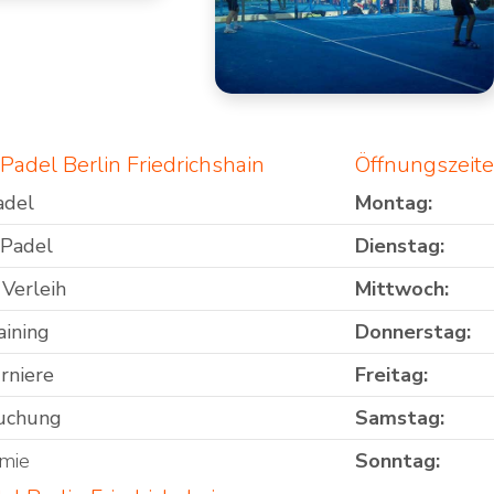
Padel Berlin Friedrichshain
Öffnungszeite
adel
Montag:
 Padel
Dienstag:
 Verleih
Mittwoch:
aining
Donnerstag:
rniere
Freitag:
uchung
Samstag:
mie
Sonntag: