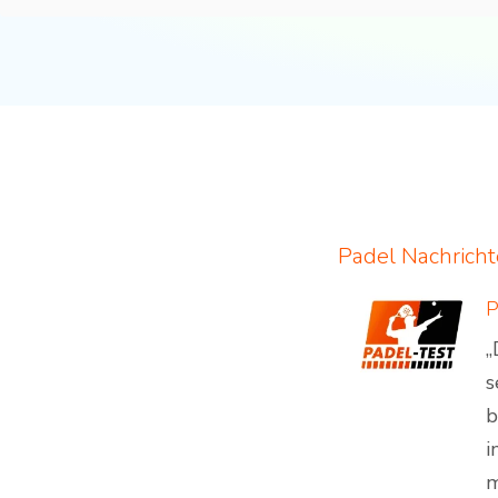
Padel Nachrich
„
s
b
i
m