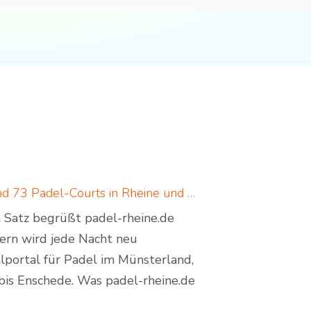
Padel in Rheine: neues Padelportal listet 17 Standorte und 73 Padel-Courts in Rheine und Umgebung
em Satz begrüßt padel-rheine.de
dern wird jede Nacht neu
lportal für Padel im Münsterland,
bis Enschede. Was padel-rheine.de