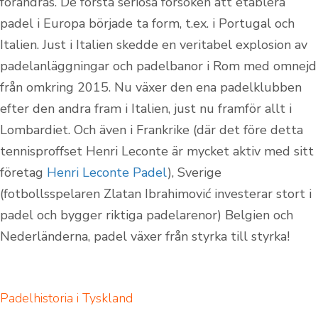
förändras. De första seriösa försöken att etablera
padel i Europa började ta form, t.ex. i Portugal och
Italien. Just i Italien skedde en veritabel explosion av
padelanläggningar och padelbanor i Rom med omnejd
från omkring 2015. Nu växer den ena padelklubben
efter den andra fram i Italien, just nu framför allt i
Lombardiet. Och även i Frankrike (där det före detta
tennisproffset Henri Leconte är mycket aktiv med sitt
företag
Henri Leconte Padel
), Sverige
(fotbollsspelaren Zlatan Ibrahimović investerar stort i
padel och bygger riktiga padelarenor) Belgien och
Nederländerna, padel växer från styrka till styrka!
Padelhistoria i Tyskland