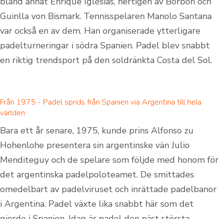
bland annat Enrique Iglésias, hertigen av Borbón och
Guinlla von Bismark. Tennisspelaren Manolo Santana
var också en av dem. Han organiserade ytterligare
padelturneringar i södra Spanien. Padel blev snabbt
en riktig trendsport på den soldränkta Costa del Sol.
Från 1975 - Padel sprids från Spanien via Argentina till hela
världen
Bara ett år senare, 1975, kunde prins Alfonso zu
Hohenlohe presentera sin argentinske vän Julio
Menditeguy och de spelare som följde med honom för
det argentinska padelpoloteamet. De smittades
omedelbart av padelviruset och inrättade padelbanor
i Argentina. Padel växte lika snabbt här som det
gjorde i Spanien. Idag är padel den näst största