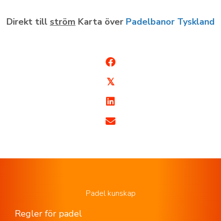
Direkt till
ström
Karta över
Padelbanor Tyskland
𝕏
Padel kunskap
Regler för padel