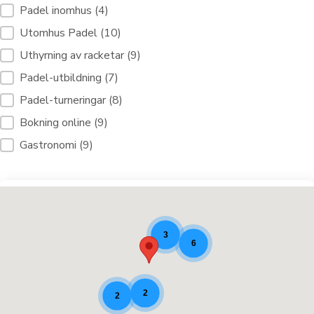
Filtertjänster Padelbanor [10]
Padel inomhus
(4)
Utomhus Padel
(10)
Uthyrning av racketar
(9)
Padel-utbildning
(7)
Padel-turneringar
(8)
Bokning online
(9)
Gastronomi
(9)
Padelplatser [9]
3
6
2
2