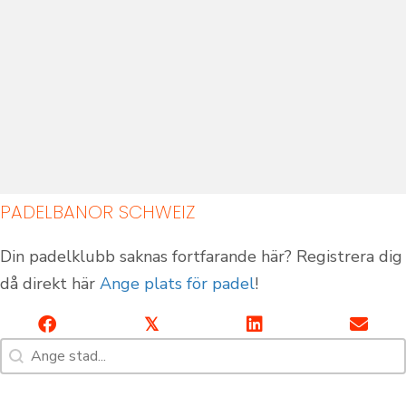
PADELBANOR SCHWEIZ
Padelbanor inomhus
Padelbanor utomhus
Din padelklubb saknas fortfarande här? Registrera dig
då direkt här
Ange plats för padel
!
𝕏
Sök [7]
Sök innehåll