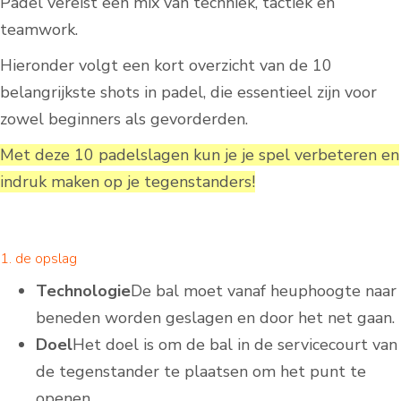
Padel vereist een mix van techniek, tactiek en
teamwork.
Hieronder volgt een kort overzicht van de 10
belangrijkste shots in padel, die essentieel zijn voor
zowel beginners als gevorderden.
Met deze 10 padelslagen kun je je spel verbeteren en
indruk maken op je tegenstanders!
1. de opslag
Technologie
De bal moet vanaf heuphoogte naar
beneden worden geslagen en door het net gaan.
Doel
Het doel is om de bal in de servicecourt van
de tegenstander te plaatsen om het punt te
openen.