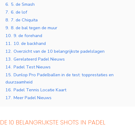
6.
5. de Smash
7.
6. de lof
8.
7. de Chiquita
9.
8. de bal tegen de muur
10.
9. de forehand
11.
10. de backhand
12.
Overzicht van de 10 belangrijkste padelslagen
13.
Gerelateerd Padel Nieuws
14.
Padel Test Nieuws
15.
Dunlop Pro Padelballen in de test: topprestaties en
duurzaamheid
Indoor Padelbanen
Padelbanen buiten
16.
Padel Tennis Locatie Kaart
17.
Meer Padel Nieuws
DE 10 BELANGRIJKSTE SHOTS IN PADEL