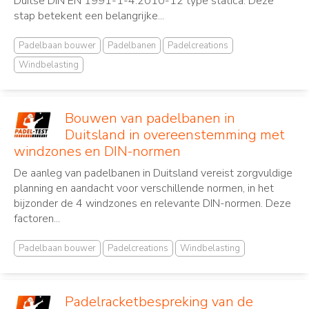
Duitse DIN EN 1991-1-4:2010-12 type statica. Deze
stap betekent een belangrijke...
Padelbaan bouwer
Padelbanen
Padelcreations
Windbelasting
Bouwen van padelbanen in
Duitsland in overeenstemming met
windzones en DIN-normen
De aanleg van padelbanen in Duitsland vereist zorgvuldige
planning en aandacht voor verschillende normen, in het
bijzonder de 4 windzones en relevante DIN-normen. Deze
factoren...
Padelbaan bouwer
Padelcreations
Windbelasting
Padelracketbespreking van de