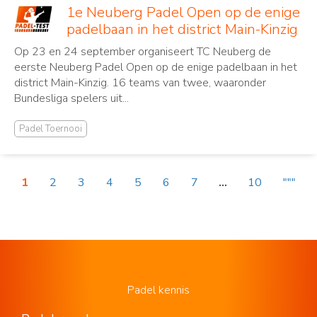
1e Neuberg Padel Open op de enige
padelbaan in het district Main-Kinzig
Op 23 en 24 september organiseert TC Neuberg de
eerste Neuberg Padel Open op de enige padelbaan in het
district Main-Kinzig. 16 teams van twee, waaronder
Bundesliga spelers uit...
Padel Toernooi
1
2
3
4
5
6
7
...
10
"""
Padel kennis