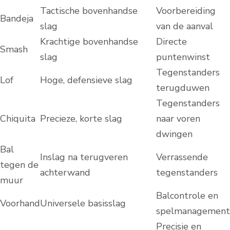
Tactische bovenhandse
Voorbereiding
Bandeja
slag
van de aanval
Krachtige bovenhandse
Directe
Smash
slag
puntenwinst
Tegenstanders
Lof
Hoge, defensieve slag
terugduwen
Tegenstanders
Chiquita
Precieze, korte slag
naar voren
dwingen
Bal
Inslag na terugveren
Verrassende
tegen de
achterwand
tegenstanders
muur
Balcontrole en
Voorhand
Universele basisslag
spelmanagement
Precisie en