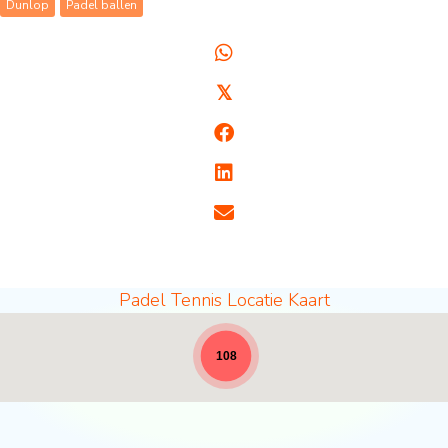
Dunlop
Padel ballen
𝕏
Padel Tennis Locatie Kaart
Padel locaties - volledige breedte voor nieuws [
108